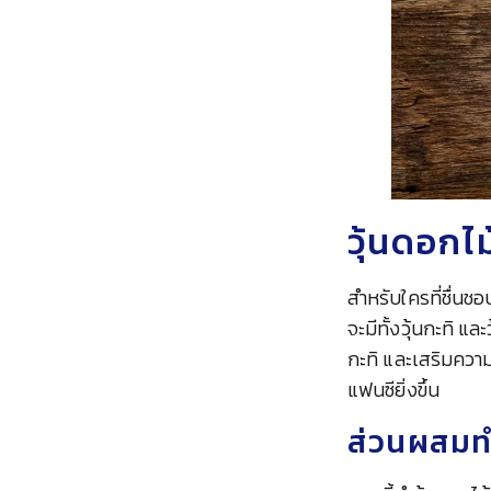
วุ้นดอกไ
สำหรับใครที่ชื่นช
จะมีทั้งวุ้นกะทิ และ
กะทิ และเสริมความ
แฟนซียิ่งขึ้น
ส่วนผสมทำ