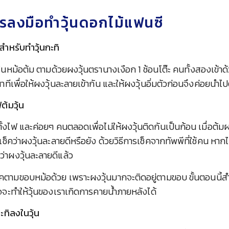
รลงมือทำวุ้นดอกไม้แฟนซี
้นสำหรับทำวุ้นกะทิ
งในหม้อต้ม ตามด้วยผงวุ้นตรานางเงือก 1 ช้อนโต๊ะ คนทั้งสองเข้าด
าทีเพื่อให้ผงวุ้นละลายเข้ากัน และให้ผงวุ้นอิ่มตัวก่อนจึงค่อยนำไป
ฟต้มวุ้น
าตั้งไฟ และค่อยๆ คนตลอดเพื่อไม่ให้ผงวุ้นติดกันเป็นก้อน เมื่อต้ม
เช็คว่าผงวุ้นละลายดีหรือยัง ด้วยวิธีการเช็คจากทัพพีที่ใช้คน หากไ
่าผงวุ้นละลายดีแล้ว
็คตามขอบหม้อด้วย เพราะผงวุ้นมากจะติดอยู่ตามขอบ ขั้นตอนน
าจจะทำให้วุ้นของเราเกิดการคายน้ำภายหลังได้
กะทิลงในวุ้น