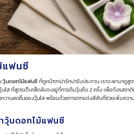
ม้แฟนซี
อบ
วุ้นดอกไม้แฟนซี
ที่ดูหน้าตาน่ารักน่ารับประทาน เราจะพามาดูสู
วุ้นใส ที่สูตรเด็เคล็ดลับจะอยู่ที่การต้มวุ้นถึง 2 ครั้ง เพื่อดึงรสชาต
หวานสดชื่นของวุ้นใส พร้อมด้วยการตกแต่งสีสันที่ช่วยเพิ่มความ
วุ้นดอกไม้แฟนซี