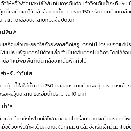
แล้วให้หรี่ไฟอ่อนลง ใช้ไฟเบาในการต้มต่อแล้วจึงเติมน้ำกะทิ 250
ำวุ้นที่เราต้มเอาไว้ แล้วจึงเติมน้ำตาลทราย 150 กรัม ตามด้วยเกลือ
้ำตาลและเกลือจนละลายหมดจึงปิดเตา
่แม่พิมพ์
เราต้มเสร็จแล้วมาหยอดใส่ถ้วยพลาสติกใสรูปดอกไม้ โดยหยอดแค่
ใส่แม่พิมพ์รูปดอกไม้ด้วยเพื่อทำเป็นกลีบดอกไม้เล็กๆ โดยใช้ช้
่อ 1 แม่พิมพ์เท่านั้น หลังจากนั้นพักทิ้งไว้
ุ้นสำหรับทำวุ้นใส
อส่วนวุ้นน้ำใสใส่น้ำเปล่า 250 มิลลิลิตร ตามด้วยผงวุ้นตรานางเงือก
ไว้รอผงวุ้นละลาย และอิ่มน้ำประมาณ 10 นาที
้นน้ำใส
ตัวแล้วนำมาตั้งไฟโดยใช้ไฟกลาง คนไปเรื่อยๆ จนผงวุ้นละลายดีห
ด้วยเพื่อให้ผงวุ้นละลายดีในทุกส่วน แล้วจึงเริ่มเช็ควุ้นว่าไม่ม