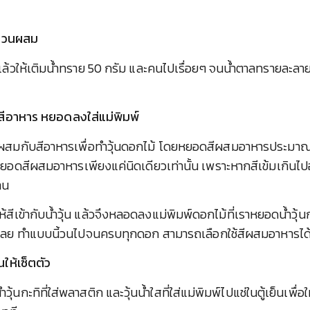
มส่วนผสม
ีแล้วให้เติมน้ำทราย 50 กรัม และคนไปเรื่อยๆ จนน้ำตาลทรายละลา
สมสีอาหาร หยอดลงใส่แม่พิมพ์
มาผสมกับสีอาหารเพื่อทำวุ้นดอกไม้ โดยหยอดสีผสมอาหารประมาณ
้หยอดสีผสมอาหารเพียงแค่นิดเดียวเท่านั้น เพราะหากสีเข้มเกินไปอ
ทาน
้สีเข้ากับน้ำวุ้น แล้วจึงหลอดลงแม่พิมพ์ดอกไม้ที่เราหยอดน้ำวุ้นกะท
พ์เลย ทำแบบนี้วนไปจนครบทุกดอก สามารถเลือกใช้สีผสมอาหารไ
้นให้เซ็ตตัว
วุ้นกะทิที่ใส่พลาสติก และวุ้นน้ำใสที่ใส่แม่พิมพ์ไปแช่ในตู้เย็นเพื่อใ