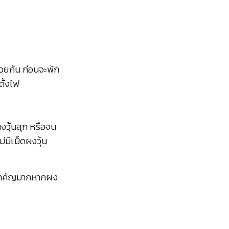
้วยกัน ก่อนจะพัก
ตั้งไฟ
ผงวุ้นสุก หรือจน
ม่มีเม็ดผงวุ้น
ี้สำคัญมากหากผง