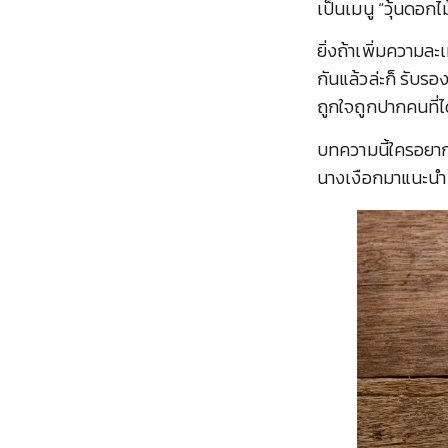
เป็นเมนู “วุ้นดอกไ
ยิ่งถ้าเพิ่มความ
กันแล้วล่ะก็ รับรอ
ถูกใจถูกปากคนที่
บทความนี้ใครอยากไ
นางเงือกมาแนะนำ