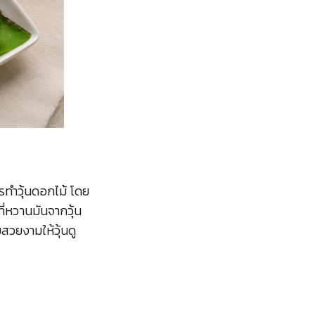
ตรทำวุ้นดอกไม้ โดย
ิที่หวานมันจากวุ้น
สวยงามให้วุ้นดู