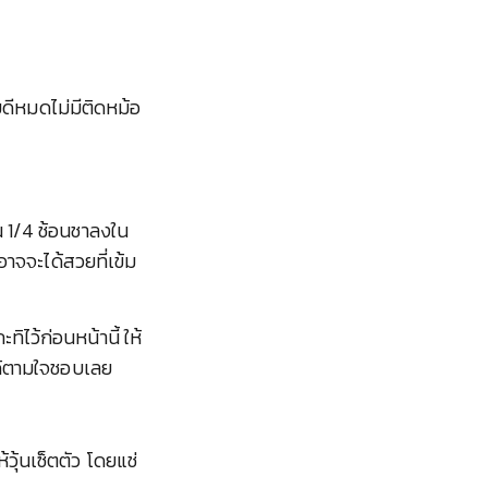
ยดีหมดไม่มีติดหม้อ
 1/4 ช้อนชาลงใน
าจจะได้สวยที่เข้ม
ิไว้ก่อนหน้านี้ ให้
ด้ตามใจชอบเลย
ห้วุ้นเซ็ตตัว โดยแช่