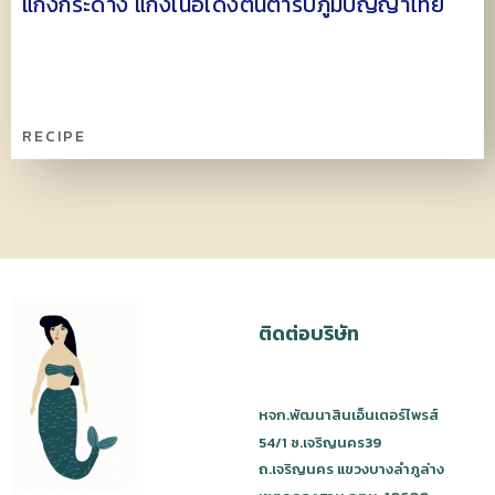
แกงกระด้าง แกงเนื้อเด้งต้นตำรับภูมิปัญญาไทย
RECIPE
ติดต่อบริษัท
หจก.พัฒนาสินเอ็นเตอร์ไพรส์
54/1 ซ.เจริญนคร39
ถ.เจริญนคร แขวงบางลำภูล่าง