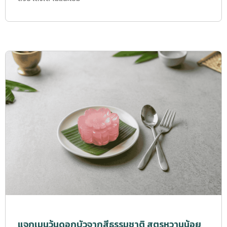
แจกเมนูวุ้นดอกบัวจากสีธรรมชาติ สูตรหวานน้อย