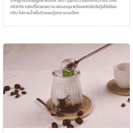
แจกสูตรเด็ดเมนูคลายร้อน! วิธีทำ วุ้นมะนาว เนื้อใสกระจ่างราวกับ
คริสตัล รสเปรี้ยวอมหวาน หอมละมุน พร้อมเทคนิคต้มวุ้นให้เนียน
กริบ ไม่คายน้ำเยิ้มด้วยผงวุ้นตรานางเงือก