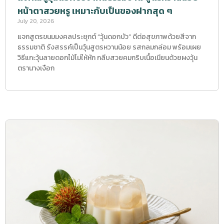
หน้าตาสวยหรู เหมาะกับเป็นของฝากสุด ๆ
July 20, 2026
แจกสูตรขนมมงคลประยุกต์ “วุ้นดอกบัว” ดีต่อสุขภาพด้วยสีจาก
ธรรมชาติ รังสรรค์เป็นวุ้นสูตรหวานน้อย รสกลมกล่อม พร้อมเผย
วิธีแกะวุ้นลายดอกไม้ไม่ให้หัก กลีบสวยคมกริบเนื้อเนียนด้วยผงวุ้น
ตรานางเงือก