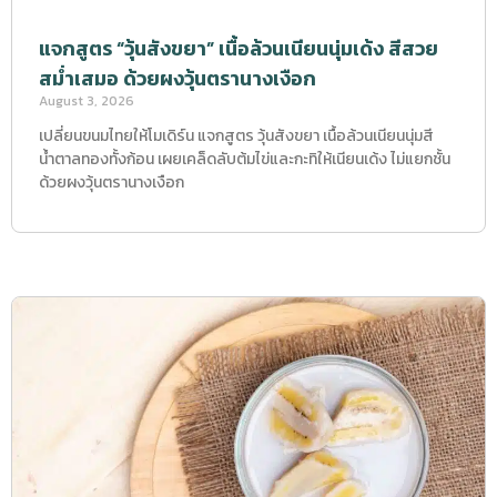
แจกสูตร “วุ้นสังขยา” เนื้อล้วนเนียนนุ่มเด้ง สีสวย
สม่ำเสมอ ด้วยผงวุ้นตรานางเงือก
August 3, 2026
เปลี่ยนขนมไทยให้โมเดิร์น แจกสูตร วุ้นสังขยา เนื้อล้วนเนียนนุ่มสี
น้ำตาลทองทั้งก้อน เผยเคล็ดลับต้มไข่และกะทิให้เนียนเด้ง ไม่แยกชั้น
ด้วยผงวุ้นตรานางเงือก