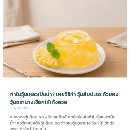
ทำไมวุ้นเหลวเป็นน้ำ? เผยวิธีทำ วุ้นสับปะรด ด้วยผง
วุ้นตรานางเงือกให้เด้งสวย
July 20, 2026
แจกสูตรวุ้นสับปะรด พร้อมเคล็ดลับไขข้อข้องใจทำไมวุ้นเหลวเป็น
น้ำ? แชร์เทคนิคต้ม วุ้นสับปะรด ด้วยผงวุ้นตรานางเงือก ให้เซ็ตตัว
สวย เด้งใส ไม่แฉะเยิ้ม