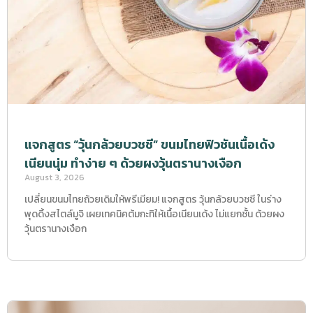
แจกสูตร “วุ้นกล้วยบวชชี” ขนมไทยฟิวชันเนื้อเด้ง
เนียนนุ่ม ทำง่าย ๆ ด้วยผงวุ้นตรานางเงือก
August 3, 2026
เปลี่ยนขนมไทยถ้วยเดิมให้พรีเมียม! แจกสูตร วุ้นกล้วยบวชชี ในร่าง
พุดดิ้งสไตล์มูจิ เผยเทคนิคต้มกะทิให้เนื้อเนียนเด้ง ไม่แยกชั้น ด้วยผง
วุ้นตรานางเงือก