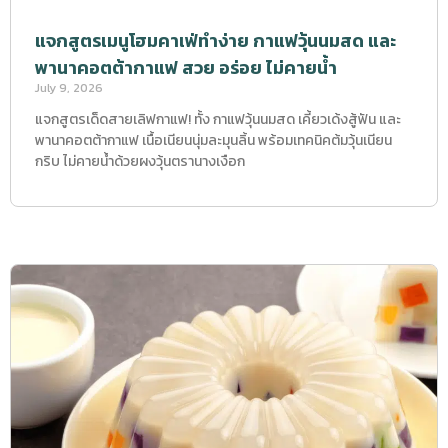
แจกสูตรเมนูโฮมคาเฟ่ทำง่าย กาแฟวุ้นนมสด และ
พานาคอตต้ากาแฟ สวย อร่อย ไม่คายน้ำ
July 9, 2026
แจกสูตรเด็ดสายเลิฟกาแฟ! ทั้ง กาแฟวุ้นนมสด เคี้ยวเด้งสู้ฟัน และ
พานาคอตต้ากาแฟ เนื้อเนียนนุ่มละมุนลิ้น พร้อมเทคนิคต้มวุ้นเนียน
กริบ ไม่คายน้ำด้วยผงวุ้นตรานางเงือก