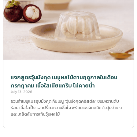
แจกสูตรวุ้นมังคุด เมนูผลไม้ตามฤดูกาลในเดือน
กรกฎาคม เนื้อใสเนียนกริบ ไม่คายน้ำ
July 13, 2026
ชวนทำเมนูแปรรูปมังคุด กับเมนู “วุ้นมังคุดคริสตัล” ขนมหวานดับ
ร้อน เนื้อใสปิ๊ง รสเปรี้ยวหวานชื่นใจ พร้อมแชร์เทคนิคต้มวุ้นง่าย ๆ
และเคล็ดลับการเก็บวุ้นผลไม้