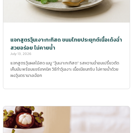
แจกสูตรวุ้นเงาะกะทิสด ขนมไทยประยุกต์เนื้อเด้งฉ่ำ
สวยอร่อย ไม่คายน้ำ
July 13, 2026
แจกสูตรวุ้นผลไม้สด เมนู “วุ้นเงาะกะทิสด” รสหวานฉ่ำอมเปรี้ยวตัด
เค็มมัน พร้อมแชร์เทคนิค วิธีทำวุ้นเงาะ เนื้อเนียนกริบ ไม่คายน้ำด้วย
ผงวุ้นตรานางเงือก