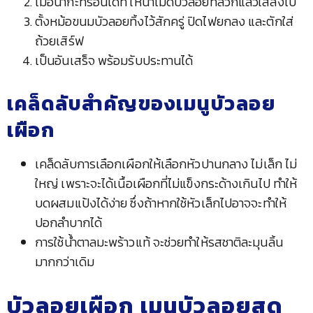
เมื่อน้ำกะทิร้อนได้ที่ ให้นำเม็ดบัวลอยที่ลวกแล้วใส่ลงไป
ตั้งหม้อขนมบัวลอยทิ้งไว้สักครู่ ปิดไฟยกลง และตักใส่
ถ้วยเสิร์ฟ
เป็นอันเสร็จ พร้อมรับประทานได้
เคล็ดลับสำคัญของเมนูบัวลอย
เผือก
เคล็ดลับการเลือกเผือกให้เลือกหัวปานกลาง ไม่เล็ก ไม่
ใหญ่ เพราะจะได้เนื้อเผือกที่ไม่แข็งกระด้างเกินไป ทำให้
บดผสมแป้งได้ง่าย ซึ่งถ้าหากใช้หัวเล็กไปอาจจะทำให้
ปอกลำบากได้
การใช้น้ำตาลมะพร้าวแท้ จะช่วยทำให้รสชาติละมุนลิ้น
มากกว่าเดิม
บัวลอยเผือก เมนูบัวลอยสุด