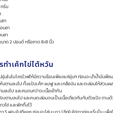
 กรัม
า
อนชา
ช้อนชา
้อนชา
ขนาด 2 ปอนด์ หรือถาด 8×8 นิ้ว
รทำเค้กไข่ไต้หวัน
ปอุ่นในไมโครไวฟให้มีความร้อนเพียงแค่อุ่นๆ ก่อนจะนำน้ำมันพืช
ห้งตามลงไป ทั้งแป้งเค้ก ผงฟู และเกลือป่น และตะล่อมให้ส่วนผส
ตามลงไป และคนจนกว่าจะเนื้อเข้ากัน
 ฟองตามลงไป และคนตะล่อมจนเป็นเนื้อเดียวกันกับตัวแป้ง ตามด้
คาวไข่ และพักทิ้งไว้
ว 5 ฟองไปตีแยก ก่อนจะใส่มะนาว 1 ซีกในไข่ขาวก่อนเริ่มปั่น เพื่อให