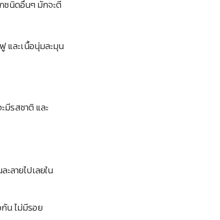
้กชนิดอื่นๆ มักจะตี
ู และเนื้อนุ่มละมุน
จะมีรสชาติ และ
มือนละลายไปเลยใน
กัน ไม่มีรอย