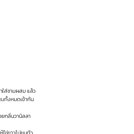
มาใส่ชามผสม แล้ว
มทั้งหมดเข้ากัน
วยกลิ่นวานิลลา
้ไข่ขาวไม่ยุบตัว