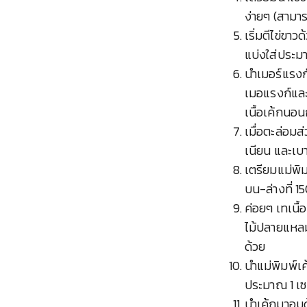
ง่ายๆ (สามา
เริ่มตีไข่ข
แบ่งใส่ประมา
นำเมอร์แรงก์
เมอแรงก์และไ
เนื้อเค้กนอนก
เมื่อตะล่อมส
เนียน และเบ
เตรียมแม่พิม
บน-ล่างที่ 1
ค่อยๆ เทเนื้
ไม้ปลายแหลม
ด้วย
นำแม่พิมพ์เค
ประมาณ 1 เ
นำเค้กมาอบด