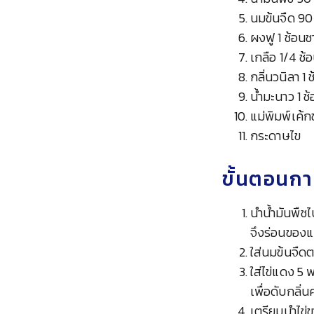
นมข้นจืด 90
ผงฟู 1 ช้อนช
เกลือ 1/4 ช้
กลิ่นวนิลา 1 
น้ำมะนาว 1 ช
แม่พิมพ์เค้ก
กระดาษไข
ขั้นตอนกา
นำน้ำมันพืชไ
จึงร่อนของแ
ใส่นมข้นจืด
ใส่ไข่แดง 5
เพื่อดับกลิ่น
เตรียมนำไข่ขา