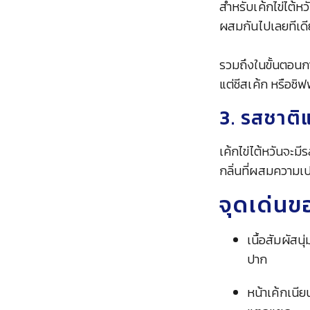
สำหรับเค้กไข่ไต้หว
ผสมกันไปเลยทีเด
รวมถึงในขั้นตอนการ
แต่ชีสเค้ก หรือชิ
3. รสชาติ
เค้กไข่ไต้หวันจะม
กลิ่นที่ผสมความเป
จุดเด่นขอ
เนื้อสัมผัสน
ปาก
หน้าเค้กเนีย