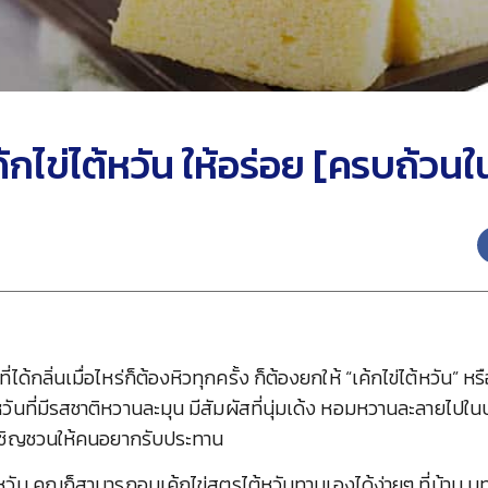
้กไข่ไต้หวัน ให้อร่อย [ครบถ้วนใ
ี่ได้กลิ่นเมื่อไหร่ก็ต้องหิวทุกครั้ง ก็ต้องยกให้ “เค้กไข่ไต้หวัน” หร
ันที่มีรสชาติหวานละมุน มีสัมผัสที่นุ่มเด้ง หอมหวานละลายไปใน
เชิญชวนให้คนอยากรับประทาน
้หวัน คุณก็สามารถอบเค้กไข่สูตรไต้หวันทานเองได้ง่ายๆ ที่บ้าน 