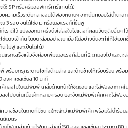
รถใช้ SP หรือครีมออฟทาร์ทาร์แทนได้)
าวด้วยความเร็วระดับกลางจนได้ฟองหยาบๆ จากนั้นทยอยใส่น้ำตา
ณ 3 รอบ จนได้ไข่ขาว หรือเมอแรงก์ที่ขึ้นฟู
ที่เราตีไว้ แบ่งออกมาครึ่งนึงใส่ลงในไข่แดงที่ผสมวัตถุดิบอื่นๆ ไว
ข่แดงเข้ากัน โดยตะล่อมอย่างเบามือ (ไม่อย่างนั้นจะทำให้ไข่แยกช
้น ไม่ฟู และเป็นไตได้)
่วนแรกเสร็จแล้วจึงค่อยเพิ่มเมอแรงก์ส่วนที่ 2 ตามลงไป และตะล่
า
พ์ พร้อมกรุกระดาษไขทั้งด้านล่าง และด้านข้างให้เรียบร้อย พร้
50 องศาเซลเซียส 10 นาที
อเค้กลงไปในแม่พิมพ์ เกลี่ยด้านหน้าให้ชิดขอบ และไล่ฟองอากาศในเ
ลงไปบนในเนื้อเค้กหลายๆ รอบ และจับแม่พิมพ์เค้กเคาะไล่ฟอง
้ก วางซ้อนในถาดที่มีขนาดใหญ่กว่าแม่พิมพ์เค้ก พร้อมใส่น้ำร้อนล
ซนติเมตร
้วยไฟบนล่างด้วยไฟบน-ล่างที่ 150 องศาเซลเซียสประมาณ 80 น