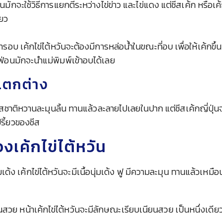
ันมักจะใช้วิธีการแยกตีระหว่างไข่ข่าว และไข่แดง แต่ชีสเค้ก หรือเค
ียว
อบ เค้กไข่ไต้หวันจะต้องมีการหล่อน้ำในขณะที่อบ เพื่อให้เค้กขึ้นฟ
ฟฟ่อนมักจะนำแม่พิมพ์เข้าอบได้เลย
แตกต่าง
ีรสชาติหวานละมุนลิ้น ทานแล้วละลายไปเลยในปาก แต่ชีสเค้กญี่ปุ่น
รี้ยวของชีส
งเค้กไข่ไต้หวัน
ุ่มเด้ง เค้กไข่ไต้หวันจะมีเนื้อนุ่มเด้ง ฟู มีความละมุน ทานแล้วเห
นสวย หน้าเค้กไข่ไต้หวันจะมีลักษณะเรียบเนียนสวย เป็นหนึ่งเดียว