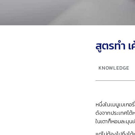
สูตรทำ เค
KNOWLEDGE
หนึ่งในเมนูเบเกอรี่ท
ดังจากประเทศไต้หว
ในเตาก็หอมละมุน
แต่ไม่ต้องไปถึงไต