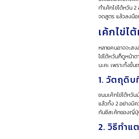
ทำเค้กไข่ไต้หวัน 
จดสูตร แล้วลงมือท
เค้กไข่ไต
หลายคนอาจจะสงสัยว
ไข่ไต้หวันก็ดูหน้า
นะคะ เพราะทั้งขั้นต
1. วัตถุดิ
ขนมเค้กไข่ไต้หวัน
แล้วทั้ง 2 อย่างม
กันชีสเค้กของญี่ปุ
2. วิธีทำแ