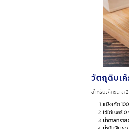
วัตถุดิบเค
สำหรับเค้กขนาด 2
แป้งเค้ก 100
ไข่ไก่เบอร์
น้ำตาลทราย 
น้ำมันพืช 50