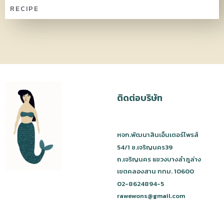
RECIPE
ติดต่อบริษัท
หจก.พัฒนาสินเอ็นเตอร์ไพรส์
54/1 ซ.เจริญนคร39
ถ.เจริญนคร แขวงบางลำภูล่าง
เขตคลองสาน กทม. 10600
02-8624894-5
rawewons@gmail.com