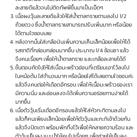
ละลายดีแล้วจนไม่ติดทัพพีขึ้นมาเป็นเม็ดๆ
เมื่อผงวุ้นละลายดีแล้วให้ใส่น้ำตาลทรายตามลงไป 1/2
ถ้วยตวง ซึ่งน้ำตาลทรายสามารถปรับเพิ่มมาก หรือน้อย
ได้ตามใจชอบเลย
หลังจากนั้นใส่เกลือป่นเพิ่มความเค็มเล็กน้อยเพื่อให้ได้
รสชาติที่กล่อมกล่อมมากขึ้น ประมาณ 1/4 ช้อนชา แล้ว
จึงคนเรื่อยๆ เพื่อให้น้ำตาลทราย และเกลือละลายได้ดี
ขั้นตอนถัดไปให้ใส่เนื้อมะพร้าวอ่อนที่เตรียมเอาไว้ลงไป
ในหม้อต้ม ใส่จำนวนมาก หรือน้อยใส่ได้เลยตามใจชอบค่ะ
แล้วจึงคนต่อให้เดือดอีกรอบ เพื่อให้เนื้อมะพร้าวของเรา
มีความนิ่ม และอ่อนลงจะได้เพิ่มความอร่อยทานง่ายได้
มากขึ้น
เมื่อตัววุ้นเริ่มเดือดอีกรอบแล้วให้ใส่หัวกะทิตามลงไป
แล้วก็คนเพียงเล็กน้อยเพื่อให้ตัววุ้นและกะทิเข้าด้วยกัน
แล้วจึงปิดเตา พร้อมพักทิ้งไว้เพื่อให้คลายความร้อน และ
ตัววุ้นเย็นลง แนะนำให้คนไปเรื่อยๆ เพื่อช่วยให้เย็นลง