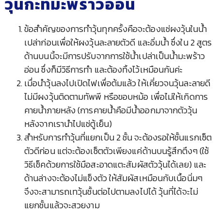
วุ้นกะทิมะพร้าวอ่อน
ข้อสำคัญของการทำวุ้นทุกครั้งคือจะต้องแช่ผงวุ้นในน้ำ
เปล่าก่อนเพื่อให้ผงวุ้นละลายตัวดี และอิ่มน้ำ ซึ่งใน 2 สูตร
ด้านบนนี้จะมีการปรับจากการใช้น้ำเปล่าเป็นน้ำมะพร้าว
อ่อน ซึ่งก็มีวิธีการทำ และต้องทิ้งไว้เหมือนกันค่ะ
เมื่อนำวุ้นลงไปเปิดไฟเพื่อต้มแล้ว ให้เคี่ยวจนวุ้นละลายดี
ไม่มีผงวุ้นติดตามทัพพี หรือขอบหม้อ เพื่อไม่ให้เกิดการ
คายน้ำภายหลัง (การคายน้ำคือมีน้ำออกมาจากตัววุ้น
หลังจากเรานำไปแช่ตู้เย็น)
สำหรับการทำวุ้นที่แยกเป็น 2 ชั้น จะต้องรอให้ชั้นแรกเซ็ต
ตัวดีก่อน แต่จะต้องเซ็ตตัวเพียงแค่ด้านบนรู้สึกตึงๆ (ใช้
วิธีเช็คด้วยการใช้มือสะอาดแตะสัมผัสตัววุ้นได้เลย) และ
ด้านล่างจะต้องไม่แข็งตัว ให้สัมผัสเหมือนกับเนื้อนิ่มๆ
จึงจะสามารถเทวุ้นชั้นต่อไปตามลงไปได้ วุ้นที่ได้จะไม่
แยกชั้นแล้วจะสวยงาม