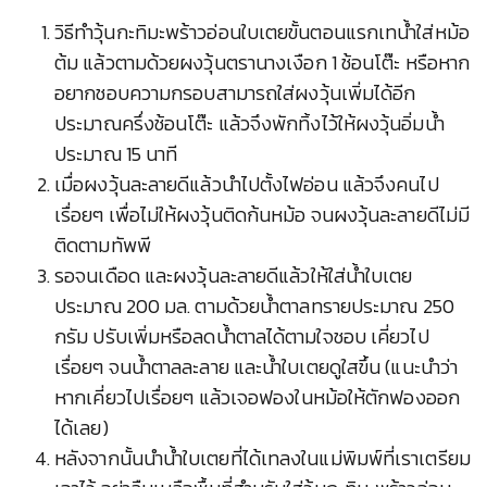
วิธีทำวุ้นกะทิมะพร้าวอ่อนใบเตยขั้นตอนแรกเทน้ำใส่หม้อ
ต้ม แล้วตามด้วยผงวุ้นตรานางเงือก 1 ช้อนโต๊ะ หรือหาก
อยากชอบความกรอบสามารถใส่ผงวุ้นเพิ่มได้อีก
ประมาณครึ่งช้อนโต๊ะ แล้วจึงพักทิ้งไว้ให้ผงวุ้นอิ่มน้ำ
ประมาณ 15 นาที
เมื่อผงวุ้นละลายดีแล้วนำไปตั้งไฟอ่อน แล้วจึงคนไป
เรื่อยๆ เพื่อไม่ให้ผงวุ้นติดก้นหม้อ จนผงวุ้นละลายดีไม่มี
ติดตามทัพพี
รอจนเดือด และผงวุ้นละลายดีแล้วให้ใส่น้ำใบเตย
ประมาณ 200 มล. ตามด้วยน้ำตาลทรายประมาณ 250
กรัม ปรับเพิ่มหรือลดน้ำตาลได้ตามใจชอบ เคี่ยวไป
เรื่อยๆ จนน้ำตาลละลาย และน้ำใบเตยดูใสขึ้น (แนะนำว่า
หากเคี่ยวไปเรื่อยๆ แล้วเจอฟองในหม้อให้ตักฟองออก
ได้เลย)
หลังจากนั้นนำน้ำใบเตยที่ได้เทลงในแม่พิมพ์ที่เราเตรียม