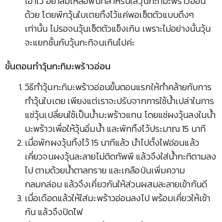
เอาไว้ อย่าลืมเหลือพื้นที่สำหรับใส่วุ้นกะทิมะพร้าวอ่อน
ด้วย โดยพักวุ้นใบเตยทิ้งไว้แค่พอเซ็ตตัวแบบตึงๆ
เท่านั้น ไม่รอจนวุ้นเซ็ตตัวแข็งเกิน เพราะไม่อย่างนั้นวุ้น
จะแยกชั้นกับวุ้นกะทิจนเกินไปค่ะ
ขั้นตอนทำวุ้นกะทิมะพร้าวอ่อน
วิธีทำวุ้นกะทิมะพร้าวอ่อนขั้นตอนแรกให้ทำคล้ายกับการ
ทำวุ้นใบเตย เพียงแต่เราจะปรับจากการใช้น้ำเปล่าในการ
แช่วุ้นเปลี่ยนใช้เป็นน้ำมะพร้าวแทน โดยแช่ผงวุ้นลงในน้ำ
มะพร้าวเพื่อให้วุ้นอิ่มน้ำ และพักทิ้งไว้ประมาณ 15 นาที
เมื่อพักผงวุ้นทิ้งไว้ 15 นาทีแล้ว นำไปตั้งไฟอ่อนแล้ว
เคี่ยวจนผงวุ้นละลายไม่ติดทัพพี แล้วจึงใส่น้ำกะทิตามลง
ไป ตามด้วยน้ำตาลทราย และเกลือป่นเพิ่มความ
กลมกล่อม แล้วจึงเคี่ยวกันให้ส่วนผสมละลายเข้ากันดี
เมื่อเดือดแล้วให้ใส่มะพร้าวอ่อนลงไป พร้อมเคี่ยวให้เข้า
กัน แล้วจึงปิดไฟ