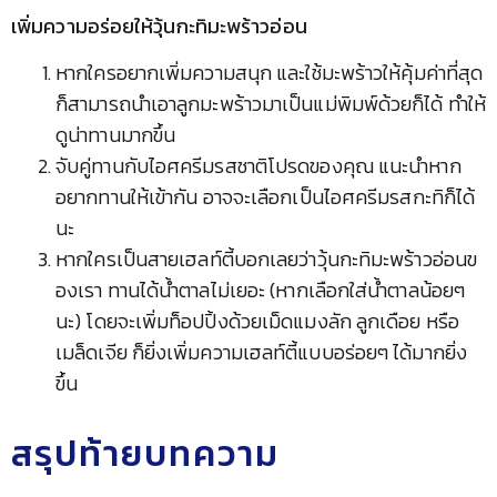
เพิ่มความอร่อยให้วุ้นกะทิมะพร้าวอ่อน
หากใครอยากเพิ่มความสนุก และใช้มะพร้าวให้คุ้มค่าที่สุด
ก็สามารถนำเอาลูกมะพร้าวมาเป็นแม่พิมพ์ด้วยก็ได้ ทำให้
ดูน่าทานมากขึ้น
จับคู่ทานกับไอศครีมรสชาติโปรดของคุณ แนะนำหาก
อยากทานให้เข้ากัน อาจจะเลือกเป็นไอศครีมรสกะทิก็ได้
นะ
หากใครเป็นสายเฮลท์ตี้บอกเลยว่าวุ้นกะทิมะพร้าวอ่อนข
องเรา ทานได้น้ำตาลไม่เยอะ (หากเลือกใส่น้ำตาลน้อยๆ
นะ) โดยจะเพิ่มท็อปปิ้งด้วยเม็ดแมงลัก ลูกเดือย หรือ
เมล็ดเจีย ก็ยิ่งเพิ่มความเฮลท์ตี้แบบอร่อยๆ ได้มากยิ่ง
ขึ้น
สรุปท้ายบทความ