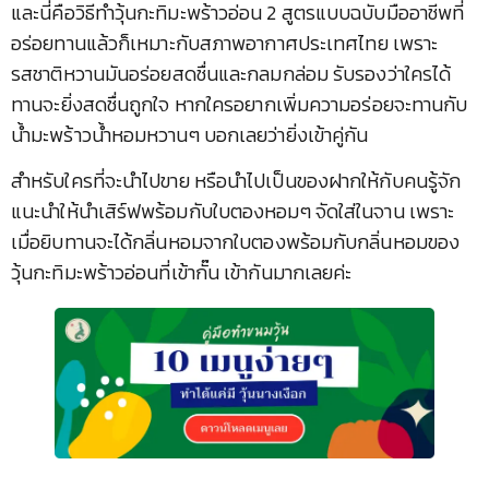
และนี่คือวิธีทำวุ้นกะทิมะพร้าวอ่อน 2 สูตรแบบฉบับมืออาชีพที่
อร่อยทานแล้วก็เหมาะกับสภาพอากาศประเทศไทย เพราะ
รสชาติหวานมันอร่อยสดชื่นและกลมกล่อม รับรองว่าใครได้
ทานจะยิ่งสดชื่นถูกใจ หากใครอยากเพิ่มความอร่อยจะทานกับ
น้ำมะพร้าวน้ำหอมหวานๆ บอกเลยว่ายิ่งเข้าคู่กัน
สำหรับใครที่จะนำไปขาย หรือนำไปเป็นของฝากให้กับคนรู้จัก
แนะนำให้นำเสิร์ฟพร้อมกับใบตองหอมๆ จัดใส่ในจาน เพราะ
เมื่อยิบทานจะได้กลิ่นหอมจากใบตองพร้อมกับกลิ่นหอมของ
วุ้นกะทิมะพร้าวอ่อนที่เข้ากั๊น เข้ากันมากเลยค่ะ