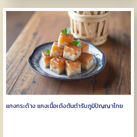
แกงกระด้าง แกงเนื้อเด้งต้นตำรับภูมิปัญญาไทย