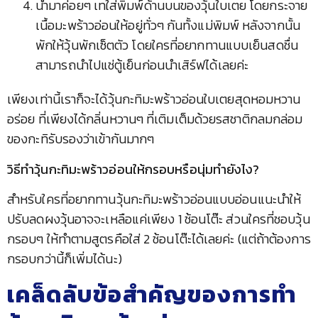
นำมาค่อยๆ เทใส่พิมพ์ด้านบนของวุ้นใบเตย โดยกระจาย
เนื้อมะพร้าวอ่อนให้อยู่ทั่วๆ กันทั้งแม่พิมพ์ หลังจากนั้น
พักให้วุ้นพักเซ็ตตัว โดยใครที่อยากทานแบบเย็นสดชื่น
สามารถนำไปแช่ตู้เย็นก่อนนำเสิร์ฟได้เลยค่ะ
เพียงเท่านี้เราก็จะได้วุ้นกะทิมะพร้าวอ่อนใบเตยสุดหอมหวาน
อร่อย ที่เพียงได้กลิ่นหวานๆ ที่เติมเต็มด้วยรสชาติกลมกล่อม
ของกะทิรับรองว่าเข้ากันมากๆ
วิธีทำวุ้นกะทิมะพร้าวอ่อนให้กรอบหรือนุ่มทำยังไง?
สำหรับใครที่อยากทานวุ้นกะทิมะพร้าวอ่อนแบบอ่อนแนะนำให้
ปรับลดผงวุ้นอาจจะเหลือแค่เพียง 1 ช้อนโต๊ะ ส่วนใครที่ชอบวุ้น
กรอบๆ ให้ทำตามสูตรคือใส่ 2 ช้อนโต๊ะได้เลยค่ะ (แต่ถ้าต้องการ
กรอบกว่านี้ก็เพิ่มได้นะ)
เคล็ดลับข้อสำคัญของการทำ