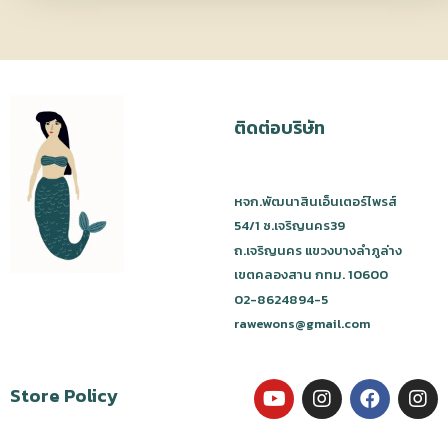
ติดต่อบริษัท
หจก.พัฒนาสินเอ็นเตอร์ไพรส์
54/1 ซ.เจริญนคร39
ถ.เจริญนคร แขวงบางลำภูล่าง
เขตคลองสาน กทม. 10600
02-8624894-5
rawewons@gmail.com
Store Policy