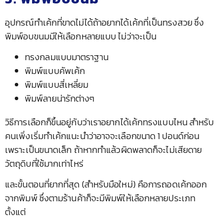
อุปกรณ์ทำเค้กที่ขาดไม่ได้ถ้าอยากได้เค้กที่เป็นทรงสวย ซึ่ง
พิมพ์อบขนมมีให้เลือกหลายแบบ ไม่ว่าจะเป็น
ทรงกลมแบบมาตราฐาน
พิมพ์แบบคัพเค้ก
พิมพ์แบบสี่เหลี่ยม
พิมพ์ลายน่ารักต่างๆ
วิธีการเลือกก็ขึ้นอยู่กับว่าเราอยากได้เค้กทรงแบบไหน สำหรับ
คนเพิ่งเริ่มทำเค้กแนะนำว่าอาจจะเลือกขนาด 1 ปอนด์ก่อน
เพราะเป็นขนาดเล็ก ถ้าหากทำแล้วผิดพลาดก็จะไม่เสียดาย
วัตถุดิบที่ใช้มากเท่าไหร่
และขั้นตอนที่ยากที่สุด (สำหรับมือใหม่) คือการถอดเค้กออก
จากพิมพ์ ซึ่งตามร้านค้าก็จะมีพิมพ์ให้เลือกหลายประเภท
ตั้งแต่