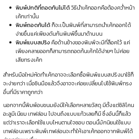
พิมพ์ปกติที่ถอดก้นไม่ได้
วิธีนำเค้กออกคือต้องคว่ำหน้า
เค้กเท่านั้น
พิมพ์ถอดก้นได้
ก็จะเป็นพิมพ์ที่สามารถนำเค้กออกได้
ง่ายขึ้นแค่เพียงดันก้นพิมพ์ขึ้นมาด้านบน
พิมพ์แบบสปริง
คือด้านข้างของพิมพ์จะมีที่ล็อคไว้ แค่
เพียงคลายออกก็สามารถถอดก้นเค้กได้ง่ายๆ ไม่ค่อย
เสียทรงเค้ก
สำหรับมือใหม่หัดทำเค้กอาจจะเลือกซื้อพิมพ์แบบสปริงมาใช้ก็
จะง่ายกว่า เมื่อชินมือแล้วจึงอาจจะค่อยเปลี่ยนไปใช้พิมพ์ทรง
อื่นที่มีราคาถูกกว่า
นอกจากนี้พิมพ์อบขนมยังมีให้เลือกหลายวัสดุ มีตั้งแต่ซิลิโคน
อะลูมีเนียม เทฟล่อน ไปจนถึงแบบแก้วเลยก็มี ซึ่งอันนี้ก็แล้ว
แต่ว่าเราจะเลือกใช้แบบไหนตามใจชอบ ตอนนี้มักนิยมใช้แบบ
เทฟล่อนเพราะพิมพ์เทฟล่อนจะทำให้เอาเค้กออกจากพิมพ์ได้