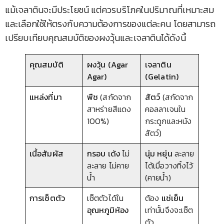
แม้เจลาตินจะมีประโยชน์ แต่ควรบริโภคในปริมาณที่เหมาะสม
และเลือกใช้ให้ตรงกับความต้องการของแต่ละคน โดยสามารถ
เปรียบเทียบคุณสมบัติของผงวุ้นและเจลาตินได้ดังนี้
คุณสมบัติ
ผงวุ้น (Agar
เจลาติน
Agar)
(Gelatin)
แหล่งที่มา
พืช
(สกัดจาก
สัตว์
(สกัดจาก
สาหร่ายสีแดง
คอลลาเจนใน
100%)
กระดูกและหนัง
สัตว์)
เนื้อสัมผัส
กรอบ เด้ง
ไม่
นุ่ม หยุ่น
ละลาย
ละลาย ไม่คาย
ได้เมื่อวางทิ้งไว้
น้ำ
(คายน้ำ)
การเซ็ตตัว
เซ็ตตัวได้ใน
ต้อง
แช่เย็น
อุณหภูมิห้อง
เท่านั้นจึงจะเซ็ต
ตัว