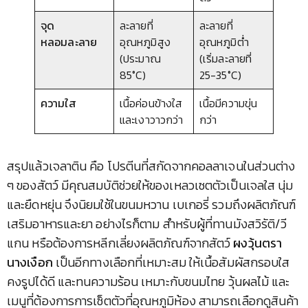
จุด
ละลายที่
ละลายที่
หลอมละลาย
อุณหภูมิสูง
อุณหภูมิต่ำ
(ประมาณ
(เริ่มละลายที่
85°C)
25-35°C)
ความใส
เนื้อค่อนข้างใส
เนื้อมีความขุ่น
และเงาวาวกว่า
กว่า
สรุปแล้วเจลาติน คือ โปรตีนที่สกัดจากคอลลาเจนในส่วนต่าง
ๆ ของสัตว์ มีคุณสมบัติช่วยให้ของเหลวเซตตัวเป็นเจลใส นุ่ม
และยืดหยุ่น จึงนิยมใช้ในขนมหวาน เบเกอรี่ รวมถึงผลิตภัณฑ์
เสริมอาหารและยา อย่างไรก็ตาม สำหรับผู้ที่ทานมังสวิรัติ/วี
แกน หรือต้องการหลีกเลี่ยงผลิตภัณฑ์จากสัตว์
ผงวุ้นตรา
นางเงือก
เป็นอีกทางเลือกที่เหมาะสม ให้เนื้อสัมผัสกรอบใส
คงรูปได้ดี และทนความร้อน เหมาะกับขนมไทย วุ้นผลไม้ และ
เมนูที่ต้องการการเซ็ตตัวที่อุณหภูมิห้อง สามารถเลือกดูสินค้า