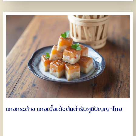
แกงกระด้าง แกงเนื้อเด้งต้นตำรับภูมิปัญญาไทย