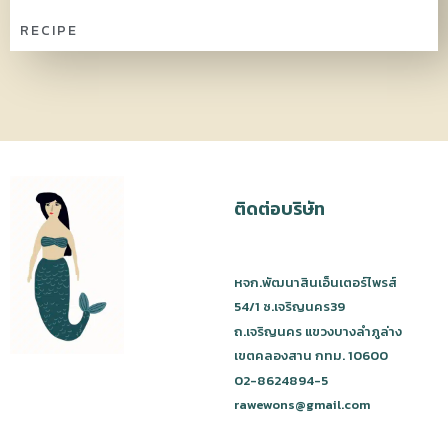
RECIPE
ติดต่อบริษัท
หจก.พัฒนาสินเอ็นเตอร์ไพรส์
54/1 ซ.เจริญนคร39
ถ.เจริญนคร แขวงบางลำภูล่าง
เขตคลองสาน กทม. 10600
02-8624894-5
rawewons@gmail.com