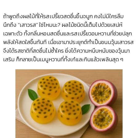
ถ้าพูดถึงผลไม้ที่ให้รสเปรี้ยวสดชื่นขึ้นจมูก คงไม่มีใครลืม
นึกถึง “เสาวรส” ใช่ไหมนะ? ผลไม้ชนิดนี้เต็มไปด้วยเสน่ห์
เฉพาะตัว ทั้งกลิ่นหอมสดชื่นและรสเปรี้ยวอมหวานที่ช่วยปลุก
พลังให้สดใสขึ้นทันที เมื่อเอามาประยุกต์ทำเป็นขนมวุ้นเสาวรส
จึงได้รสชาติที่สดชื่นไม่ซ้ำใคร ยิ่งได้ความหนึบหนับของวุ้นมา
เสริม ก็กลายเป็นเมนูหวานที่ทั้งเก๋และกินแล้วเพลินสุด ๆ