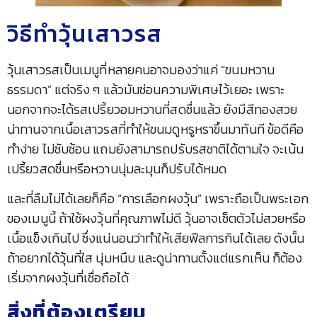
วิธีทำวุ้นเสาวรส
วุ้นเสาวรสเป็นเมนูที่หลายคนอาจมองว่าแค่ “ขนมหวาน
ธรรมดา” แต่จริง ๆ แล้วมันซ่อนความพิเศษไว้เยอะ เพราะ
นอกจากจะได้รสเปรี้ยวอมหวานที่สดชื่นแล้ว ยังมีสีทองสวย
น่าทานจากเนื้อเสาวรสที่ทำให้ขนมดูหรูหราขึ้นมาทันที ข้อดีคือ
ทำง่าย ไม่ซับซ้อน แถมยังสามารถปรับรสชาติได้ตามใจ จะเน้น
เปรี้ยวสดชื่นหรือหวานนุ่มละมุนก็ปรับได้หมด
และที่ลืมไม่ได้เลยก็คือ “การเลือกผงวุ้น” เพราะถือเป็นพระเอก
ของเมนูนี้ ถ้าใช้ผงวุ้นที่คุณภาพไม่ดี วุ้นอาจเซ็ตตัวไม่สวยหรือ
เนื้อแข็งเกินไป ซึ่งแน่นอนว่าทำให้เสียฟีลการกินได้เลย ดังนั้น
ถ้าอยากได้วุ้นที่ใส นุ่มหนึบ และดูน่าทานตั้งแต่แรกเห็น ก็ต้อง
เริ่มจากผงวุ้นที่เชื่อถือได้
สิ่งที่ต้องเตรียม