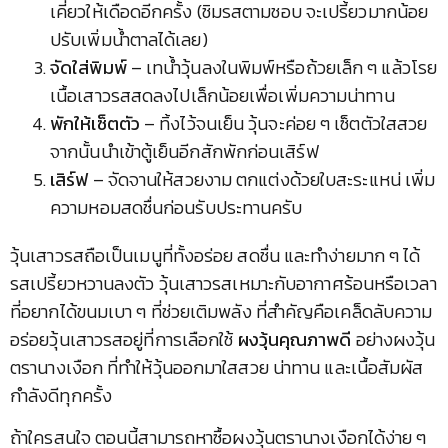
เคี่ยวให้เดือดอีกครั้ง (ชิมรสตามชอบ จะเปรี้ยวมากน้อย
ปรับเพิ่มน้ำตาลได้เลย)
จัดใส่พิมพ์
– เทน้ำวุ้นลงในพิมพ์หรือถ้วยเล็ก ๆ แล้วโรย
เนื้อเสาวรสสดลงไปเล็กน้อยเพื่อเพิ่มความน่าทาน
พักให้เซ็ตตัว
– ทิ้งไว้จนเย็น วุ้นจะค่อย ๆ เซ็ตตัวใสสวย
จากนั้นนำเข้าตู้เย็นอีกสักพักก่อนเสิร์ฟ
เสิร์ฟ
– จัดจานให้สวยงาม ตกแต่งด้วยใบสะระแหน่ เพิ่ม
ความหอมสดชื่นก่อนรับประทานครับ
วุ้นเสาวรสถือเป็นเมนูที่ทั้งอร่อย สดชื่น และทำง่ายมาก ๆ ได้
รสเปรี้ยวหวานลงตัว วุ้นเสาวรสเหมาะกับอากาศร้อนหรือเวลา
ที่อยากได้ขนมเบา ๆ ที่ช่วยเติมพลัง ที่สำคัญคือเคล็ดลับความ
อร่อยวุ้นเสาวรสอยู่ที่การเลือกใช้
ผงวุ้นคุณภาพดี
อย่างผงวุ้น
ตรานางเงือก ที่ทำให้วุ้นออกมาใสสวย น่าทาน และเนื้อสัมผัส
กำลังดีทุกครั้ง
ถ้าใครสนใจ ตอนนี้สามารถหาซื้อผงวุ้นตรานางเงือกได้ง่าย ๆ