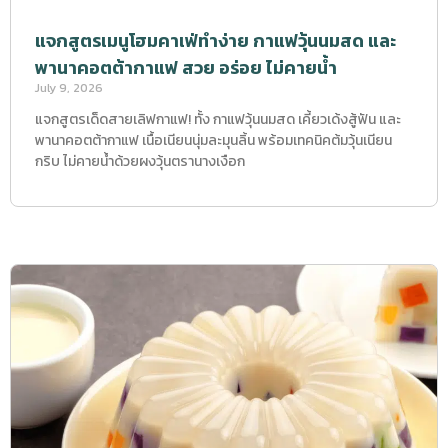
แจกสูตรเมนูโฮมคาเฟ่ทำง่าย กาแฟวุ้นนมสด และ
พานาคอตต้ากาแฟ สวย อร่อย ไม่คายน้ำ
July 9, 2026
แจกสูตรเด็ดสายเลิฟกาแฟ! ทั้ง กาแฟวุ้นนมสด เคี้ยวเด้งสู้ฟัน และ
พานาคอตต้ากาแฟ เนื้อเนียนนุ่มละมุนลิ้น พร้อมเทคนิคต้มวุ้นเนียน
กริบ ไม่คายน้ำด้วยผงวุ้นตรานางเงือก