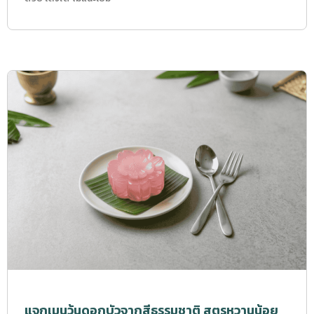
แจกเมนูวุ้นดอกบัวจากสีธรรมชาติ สูตรหวานน้อย