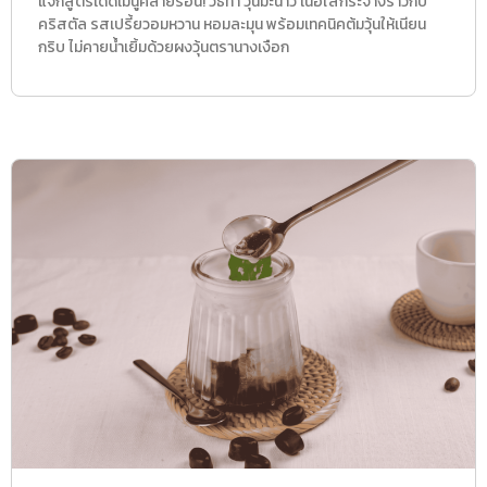
แจกสูตรเด็ดเมนูคลายร้อน! วิธีทำ วุ้นมะนาว เนื้อใสกระจ่างราวกับ
คริสตัล รสเปรี้ยวอมหวาน หอมละมุน พร้อมเทคนิคต้มวุ้นให้เนียน
กริบ ไม่คายน้ำเยิ้มด้วยผงวุ้นตรานางเงือก