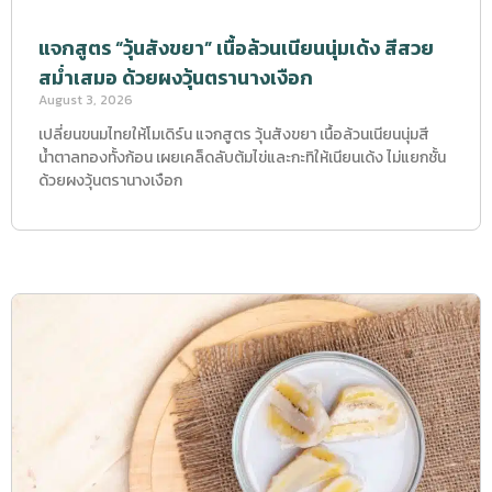
แจกสูตร “วุ้นสังขยา” เนื้อล้วนเนียนนุ่มเด้ง สีสวย
สม่ำเสมอ ด้วยผงวุ้นตรานางเงือก
August 3, 2026
เปลี่ยนขนมไทยให้โมเดิร์น แจกสูตร วุ้นสังขยา เนื้อล้วนเนียนนุ่มสี
น้ำตาลทองทั้งก้อน เผยเคล็ดลับต้มไข่และกะทิให้เนียนเด้ง ไม่แยกชั้น
ด้วยผงวุ้นตรานางเงือก