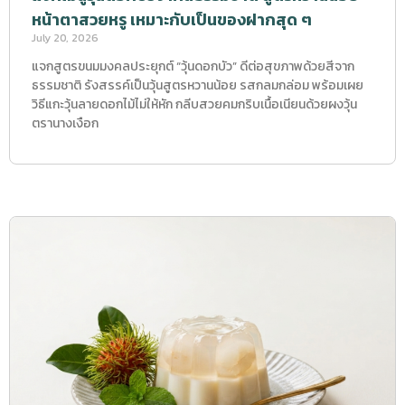
หน้าตาสวยหรู เหมาะกับเป็นของฝากสุด ๆ
July 20, 2026
แจกสูตรขนมมงคลประยุกต์ “วุ้นดอกบัว” ดีต่อสุขภาพด้วยสีจาก
ธรรมชาติ รังสรรค์เป็นวุ้นสูตรหวานน้อย รสกลมกล่อม พร้อมเผย
วิธีแกะวุ้นลายดอกไม้ไม่ให้หัก กลีบสวยคมกริบเนื้อเนียนด้วยผงวุ้น
ตรานางเงือก