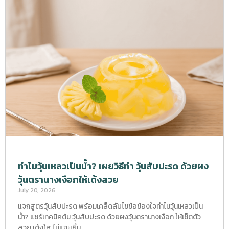
ทำไมวุ้นเหลวเป็นน้ำ? เผยวิธีทำ วุ้นสับปะรด ด้วยผง
วุ้นตรานางเงือกให้เด้งสวย
July 20, 2026
แจกสูตรวุ้นสับปะรด พร้อมเคล็ดลับไขข้อข้องใจทำไมวุ้นเหลวเป็น
น้ำ? แชร์เทคนิคต้ม วุ้นสับปะรด ด้วยผงวุ้นตรานางเงือก ให้เซ็ตตัว
สวย เด้งใส ไม่แฉะเยิ้ม