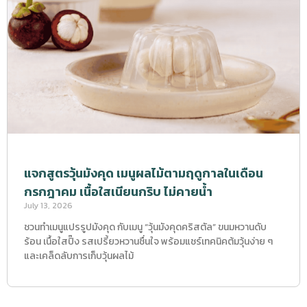
แจกสูตรวุ้นมังคุด เมนูผลไม้ตามฤดูกาลในเดือน
กรกฎาคม เนื้อใสเนียนกริบ ไม่คายน้ำ
July 13, 2026
ชวนทำเมนูแปรรูปมังคุด กับเมนู “วุ้นมังคุดคริสตัล” ขนมหวานดับ
ร้อน เนื้อใสปิ๊ง รสเปรี้ยวหวานชื่นใจ พร้อมแชร์เทคนิคต้มวุ้นง่าย ๆ
และเคล็ดลับการเก็บวุ้นผลไม้