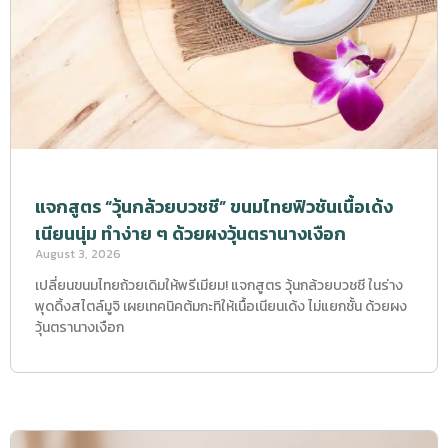
แจกสูตร “วุ้นกล้วยบวชชี” ขนมไทยฟิวชันเนื้อเด้ง
เนียนนุ่ม ทำง่าย ๆ ด้วยผงวุ้นตรานางเงือก
August 3, 2026
เปลี่ยนขนมไทยถ้วยเดิมให้พรีเมียม! แจกสูตร วุ้นกล้วยบวชชี ในร่าง
พุดดิ้งสไตล์มูจิ เผยเทคนิคต้มกะทิให้เนื้อเนียนเด้ง ไม่แยกชั้น ด้วยผง
วุ้นตรานางเงือก