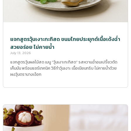
แจกสูตรวุ้นเงาะกะทิสด ขนมไทยประยุกต์เนื้อเด้งฉ่ำ
สวยอร่อย ไม่คายน้ำ
July 13, 2026
แจกสูตรวุ้นผลไม้สด เมนู “วุ้นเงาะกะทิสด” รสหวานฉ่ำอมเปรี้ยวตัด
เค็มมัน พร้อมแชร์เทคนิค วิธีทำวุ้นเงาะ เนื้อเนียนกริบ ไม่คายน้ำด้วย
ผงวุ้นตรานางเงือก