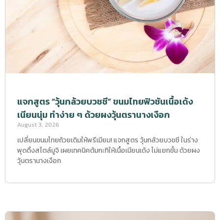
แจกสูตร “วุ้นกล้วยบวชชี” ขนมไทยฟิวชันเนื้อเด้ง
เนียนนุ่ม ทำง่าย ๆ ด้วยผงวุ้นตรานางเงือก
August 3, 2026
เปลี่ยนขนมไทยถ้วยเดิมให้พรีเมียม! แจกสูตร วุ้นกล้วยบวชชี ในร่าง
พุดดิ้งสไตล์มูจิ เผยเทคนิคต้มกะทิให้เนื้อเนียนเด้ง ไม่แยกชั้น ด้วยผง
วุ้นตรานางเงือก