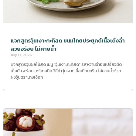
แจกสูตรวุ้นเงาะกะทิสด ขนมไทยประยุกต์เนื้อเด้งฉ่ำ
สวยอร่อย ไม่คายน้ำ
July 13, 2026
แจกสูตรวุ้นผลไม้สด เมนู “วุ้นเงาะกะทิสด” รสหวานฉ่ำอมเปรี้ยวตัด
เค็มมัน พร้อมแชร์เทคนิค วิธีทำวุ้นเงาะ เนื้อเนียนกริบ ไม่คายน้ำด้วย
ผงวุ้นตรานางเงือก