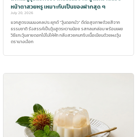
หน้าตาสวยหรู เหมาะกับเป็นของฝากสุด ๆ
July 20, 2026
แจกสูตรขนมมงคลประยุกต์ “วุ้นดอกบัว” ดีต่อสุขภาพด้วยสีจาก
ธรรมชาติ รังสรรค์เป็นวุ้นสูตรหวานน้อย รสกลมกล่อม พร้อมเผย
วิธีแกะวุ้นลายดอกไม้ไม่ให้หัก กลีบสวยคมกริบเนื้อเนียนด้วยผงวุ้น
ตรานางเงือก