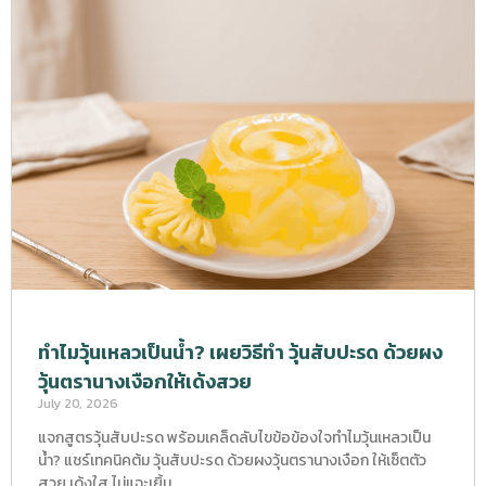
ทำไมวุ้นเหลวเป็นน้ำ? เผยวิธีทำ วุ้นสับปะรด ด้วยผง
วุ้นตรานางเงือกให้เด้งสวย
July 20, 2026
แจกสูตรวุ้นสับปะรด พร้อมเคล็ดลับไขข้อข้องใจทำไมวุ้นเหลวเป็น
น้ำ? แชร์เทคนิคต้ม วุ้นสับปะรด ด้วยผงวุ้นตรานางเงือก ให้เซ็ตตัว
สวย เด้งใส ไม่แฉะเยิ้ม