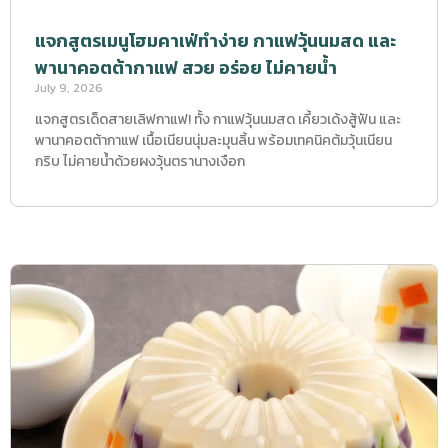
แจกสูตรเมนูโฮมคาเฟ่ทำง่าย กาแฟวุ้นนมสด และ
พานาคอตต้ากาแฟ สวย อร่อย ไม่คายน้ำ
July 9, 2026
แจกสูตรเด็ดสายเลิฟกาแฟ! ทั้ง กาแฟวุ้นนมสด เคี้ยวเด้งสู้ฟัน และ
พานาคอตต้ากาแฟ เนื้อเนียนนุ่มละมุนลิ้น พร้อมเทคนิคต้มวุ้นเนียน
กริบ ไม่คายน้ำด้วยผงวุ้นตรานางเงือก