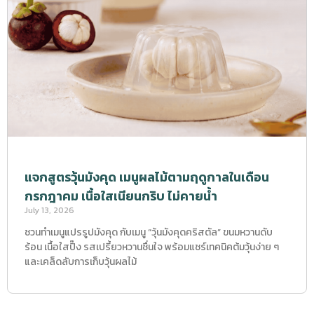
แจกสูตรวุ้นมังคุด เมนูผลไม้ตามฤดูกาลในเดือน
กรกฎาคม เนื้อใสเนียนกริบ ไม่คายน้ำ
July 13, 2026
ชวนทำเมนูแปรรูปมังคุด กับเมนู “วุ้นมังคุดคริสตัล” ขนมหวานดับ
ร้อน เนื้อใสปิ๊ง รสเปรี้ยวหวานชื่นใจ พร้อมแชร์เทคนิคต้มวุ้นง่าย ๆ
และเคล็ดลับการเก็บวุ้นผลไม้