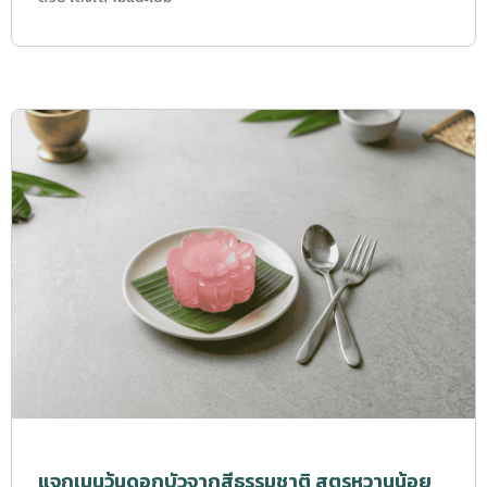
แจกเมนูวุ้นดอกบัวจากสีธรรมชาติ สูตรหวานน้อย