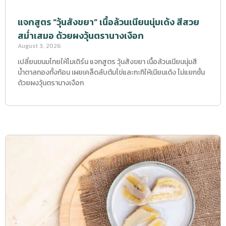
แจกสูตร “วุ้นสังขยา” เนื้อล้วนเนียนนุ่มเด้ง สีสวย
สม่ำเสมอ ด้วยผงวุ้นตรานางเงือก
August 3, 2026
เปลี่ยนขนมไทยให้โมเดิร์น แจกสูตร วุ้นสังขยา เนื้อล้วนเนียนนุ่มสี
น้ำตาลทองทั้งก้อน เผยเคล็ดลับต้มไข่และกะทิให้เนียนเด้ง ไม่แยกชั้น
ด้วยผงวุ้นตรานางเงือก