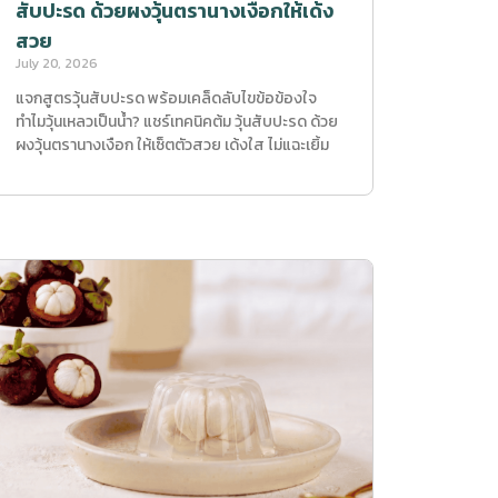
สับปะรด ด้วยผงวุ้นตรานางเงือกให้เด้ง
สวย
July 20, 2026
แจกสูตรวุ้นสับปะรด พร้อมเคล็ดลับไขข้อข้องใจ
ทำไมวุ้นเหลวเป็นน้ำ? แชร์เทคนิคต้ม วุ้นสับปะรด ด้วย
ผงวุ้นตรานางเงือก ให้เซ็ตตัวสวย เด้งใส ไม่แฉะเยิ้ม