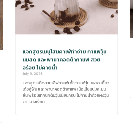
แจกสูตรเมนูโฮมคาเฟ่ทำง่าย กาแฟวุ้น
นมสด และ พานาคอตต้ากาแฟ สวย
อร่อย ไม่คายน้ำ
July 9, 2026
แจกสูตรเด็ดสายเลิฟกาแฟ! ทั้ง กาแฟวุ้นนมสด เคี้ยว
เด้งสู้ฟัน และ พานาคอตต้ากาแฟ เนื้อเนียนนุ่มละมุน
ลิ้น พร้อมเทคนิคต้มวุ้นเนียนกริบ ไม่คายน้ำด้วยผงวุ้น
ตรานางเงือก