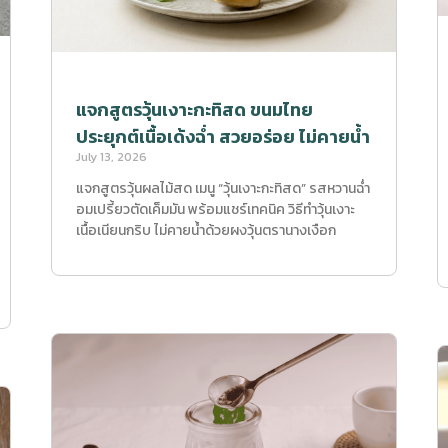
แจกสูตรวุ้นเงาะกะทิสด ขนมไทย
ประยุกต์เนื้อเด้งฉ่ำ สวยอร่อย ไม่คายน้ำ
July 13, 2026
แจกสูตรวุ้นผลไม้สด เมนู “วุ้นเงาะกะทิสด” รสหวานฉ่ำ
อมเปรี้ยวตัดเค็มมัน พร้อมแชร์เทคนิค วิธีทำวุ้นเงาะ
เนื้อเนียนกริบ ไม่คายน้ำด้วยผงวุ้นตรานางเงือก