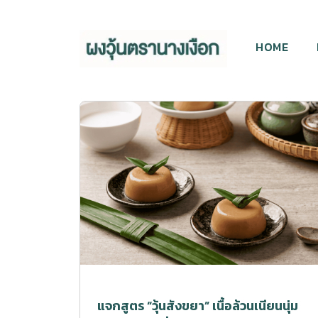
HOME
แจกสูตร “วุ้นสังขยา” เนื้อล้วนเนียนนุ่ม