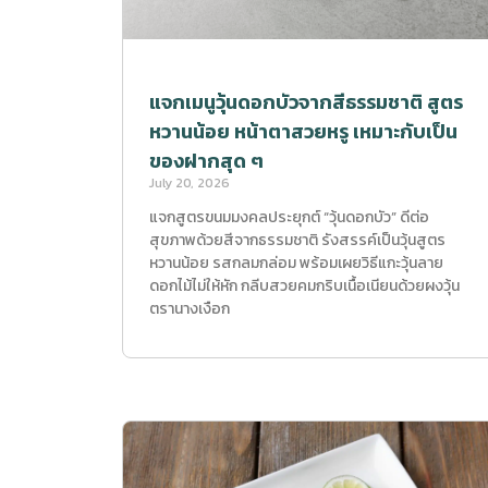
แจกเมนูวุ้นดอกบัวจากสีธรรมชาติ สูตร
หวานน้อย หน้าตาสวยหรู เหมาะกับเป็น
ของฝากสุด ๆ
July 20, 2026
แจกสูตรขนมมงคลประยุกต์ “วุ้นดอกบัว” ดีต่อ
สุขภาพด้วยสีจากธรรมชาติ รังสรรค์เป็นวุ้นสูตร
หวานน้อย รสกลมกล่อม พร้อมเผยวิธีแกะวุ้นลาย
ดอกไม้ไม่ให้หัก กลีบสวยคมกริบเนื้อเนียนด้วยผงวุ้น
ตรานางเงือก