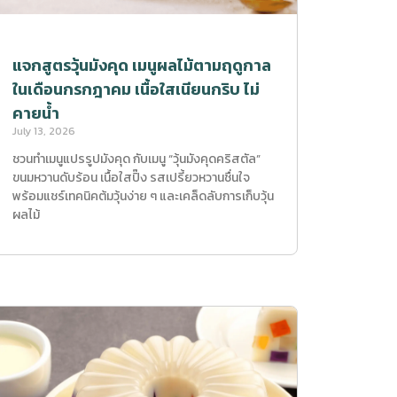
แจกสูตรวุ้นมังคุด เมนูผลไม้ตามฤดูกาล
ในเดือนกรกฎาคม เนื้อใสเนียนกริบ ไม่
คายน้ำ
July 13, 2026
ชวนทำเมนูแปรรูปมังคุด กับเมนู “วุ้นมังคุดคริสตัล”
ขนมหวานดับร้อน เนื้อใสปิ๊ง รสเปรี้ยวหวานชื่นใจ
พร้อมแชร์เทคนิคต้มวุ้นง่าย ๆ และเคล็ดลับการเก็บวุ้น
ผลไม้