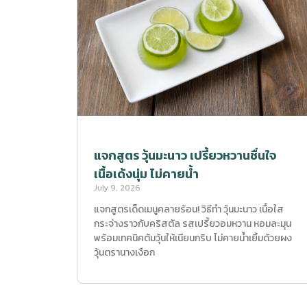
แจกสูตร วุ้นมะนาว เปรี้ยวหวานชื่นใจ
เนื้อเด้งนุ่ม ไม่คายน้ำ
July 9, 2026
แจกสูตรเด็ดเมนูคลายร้อน! วิธีทำ วุ้นมะนาว เนื้อใส
กระจ่างราวกับคริสตัล รสเปรี้ยวอมหวาน หอมละมุน
พร้อมเทคนิคต้มวุ้นให้เนียนกริบ ไม่คายน้ำเยิ้มด้วยผง
วุ้นตรานางเงือก