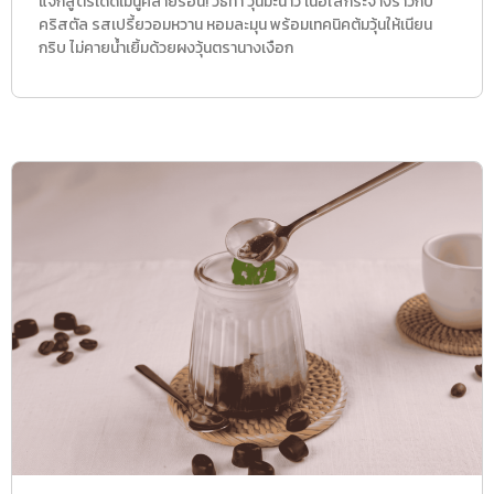
แจกสูตรเด็ดเมนูคลายร้อน! วิธีทำ วุ้นมะนาว เนื้อใสกระจ่างราวกับ
คริสตัล รสเปรี้ยวอมหวาน หอมละมุน พร้อมเทคนิคต้มวุ้นให้เนียน
กริบ ไม่คายน้ำเยิ้มด้วยผงวุ้นตรานางเงือก