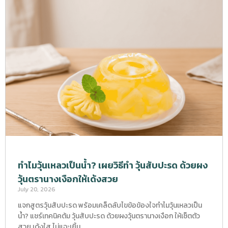
ทำไมวุ้นเหลวเป็นน้ำ? เผยวิธีทำ วุ้นสับปะรด ด้วยผง
วุ้นตรานางเงือกให้เด้งสวย
July 20, 2026
แจกสูตรวุ้นสับปะรด พร้อมเคล็ดลับไขข้อข้องใจทำไมวุ้นเหลวเป็น
น้ำ? แชร์เทคนิคต้ม วุ้นสับปะรด ด้วยผงวุ้นตรานางเงือก ให้เซ็ตตัว
สวย เด้งใส ไม่แฉะเยิ้ม