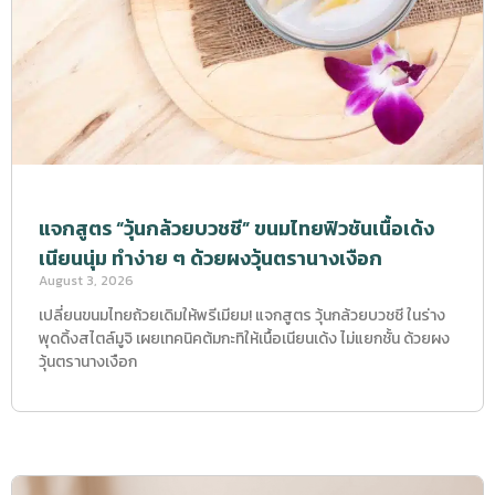
แจกสูตร “วุ้นกล้วยบวชชี” ขนมไทยฟิวชันเนื้อเด้ง
เนียนนุ่ม ทำง่าย ๆ ด้วยผงวุ้นตรานางเงือก
August 3, 2026
เปลี่ยนขนมไทยถ้วยเดิมให้พรีเมียม! แจกสูตร วุ้นกล้วยบวชชี ในร่าง
พุดดิ้งสไตล์มูจิ เผยเทคนิคต้มกะทิให้เนื้อเนียนเด้ง ไม่แยกชั้น ด้วยผง
วุ้นตรานางเงือก