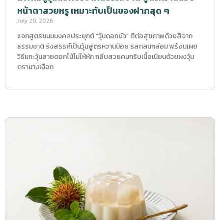
หน้าตาสวยหรู เหมาะกับเป็นของฝากสุด ๆ
July 20, 2026
แจกสูตรขนมมงคลประยุกต์ “วุ้นดอกบัว” ดีต่อสุขภาพด้วยสีจาก
ธรรมชาติ รังสรรค์เป็นวุ้นสูตรหวานน้อย รสกลมกล่อม พร้อมเผย
วิธีแกะวุ้นลายดอกไม้ไม่ให้หัก กลีบสวยคมกริบเนื้อเนียนด้วยผงวุ้น
ตรานางเงือก