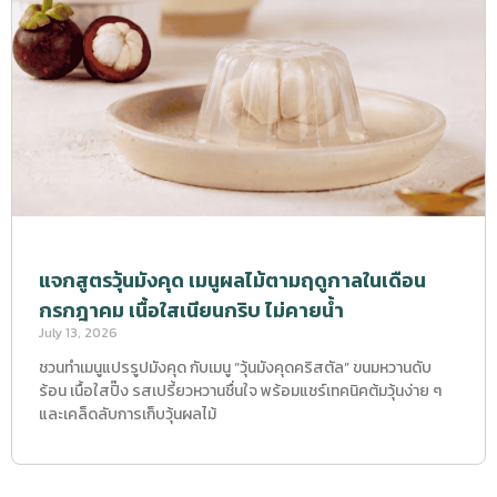
แจกสูตรวุ้นมังคุด เมนูผลไม้ตามฤดูกาลในเดือน
กรกฎาคม เนื้อใสเนียนกริบ ไม่คายน้ำ
July 13, 2026
ชวนทำเมนูแปรรูปมังคุด กับเมนู “วุ้นมังคุดคริสตัล” ขนมหวานดับ
ร้อน เนื้อใสปิ๊ง รสเปรี้ยวหวานชื่นใจ พร้อมแชร์เทคนิคต้มวุ้นง่าย ๆ
และเคล็ดลับการเก็บวุ้นผลไม้