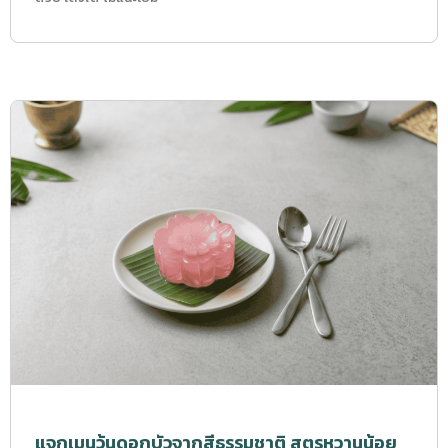
แจกเมนูวุ้นดอกบัวจากสีธรรมชาติ สูตรหวานน้อย