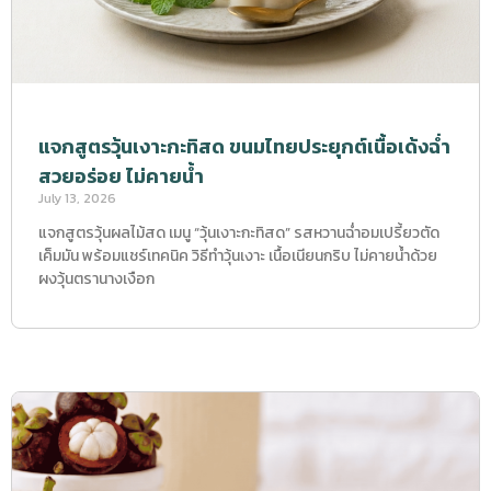
แจกสูตรวุ้นเงาะกะทิสด ขนมไทยประยุกต์เนื้อเด้งฉ่ำ
สวยอร่อย ไม่คายน้ำ
July 13, 2026
แจกสูตรวุ้นผลไม้สด เมนู “วุ้นเงาะกะทิสด” รสหวานฉ่ำอมเปรี้ยวตัด
เค็มมัน พร้อมแชร์เทคนิค วิธีทำวุ้นเงาะ เนื้อเนียนกริบ ไม่คายน้ำด้วย
ผงวุ้นตรานางเงือก