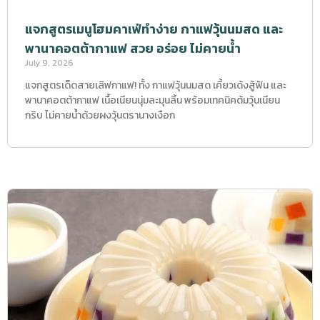
แจกสูตรเมนูโฮมคาเฟ่ทำง่าย กาแฟวุ้นนมสด และ
พานาคอตต้ากาแฟ สวย อร่อย ไม่คายน้ำ
July 9, 2026
แจกสูตรเด็ดสายเลิฟกาแฟ! ทั้ง กาแฟวุ้นนมสด เคี้ยวเด้งสู้ฟัน และ
พานาคอตต้ากาแฟ เนื้อเนียนนุ่มละมุนลิ้น พร้อมเทคนิคต้มวุ้นเนียน
กริบ ไม่คายน้ำด้วยผงวุ้นตรานางเงือก