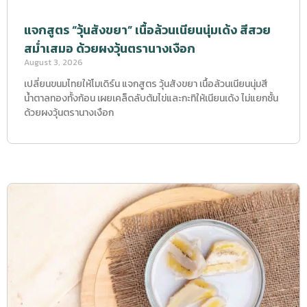
แจกสูตร “วุ้นสังขยา” เนื้อล้วนเนียนนุ่มเด้ง สีสวย
สม่ำเสมอ ด้วยผงวุ้นตรานางเงือก
August 3, 2026
เปลี่ยนขนมไทยให้โมเดิร์น แจกสูตร วุ้นสังขยา เนื้อล้วนเนียนนุ่มสี
น้ำตาลทองทั้งก้อน เผยเคล็ดลับต้มไข่และกะทิให้เนียนเด้ง ไม่แยกชั้น
ด้วยผงวุ้นตรานางเงือก