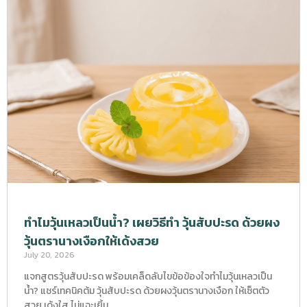
ทำไมวุ้นเหลวเป็นน้ำ? เผยวิธีทำ วุ้นสับปะรด ด้วยผง
วุ้นตรานางเงือกให้เด้งสวย
July 20, 2026
แจกสูตรวุ้นสับปะรด พร้อมเคล็ดลับไขข้อข้องใจทำไมวุ้นเหลวเป็น
น้ำ? แชร์เทคนิคต้ม วุ้นสับปะรด ด้วยผงวุ้นตรานางเงือก ให้เซ็ตตัว
สวย เด้งใส ไม่แฉะเยิ้ม