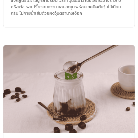
แจกสูตรเด็ดเมนูคลายร้อน! วิธีทำ วุ้นมะนาว เนื้อใสกระจ่างราวกับ
คริสตัล รสเปรี้ยวอมหวาน หอมละมุน พร้อมเทคนิคต้มวุ้นให้เนียน
กริบ ไม่คายน้ำเยิ้มด้วยผงวุ้นตรานางเงือก