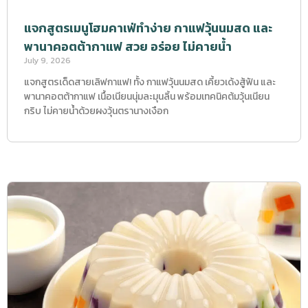
แจกสูตรเมนูโฮมคาเฟ่ทำง่าย กาแฟวุ้นนมสด และ
พานาคอตต้ากาแฟ สวย อร่อย ไม่คายน้ำ
July 9, 2026
แจกสูตรเด็ดสายเลิฟกาแฟ! ทั้ง กาแฟวุ้นนมสด เคี้ยวเด้งสู้ฟัน และ
พานาคอตต้ากาแฟ เนื้อเนียนนุ่มละมุนลิ้น พร้อมเทคนิคต้มวุ้นเนียน
กริบ ไม่คายน้ำด้วยผงวุ้นตรานางเงือก