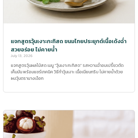
แจกสูตรวุ้นเงาะกะทิสด ขนมไทยประยุกต์เนื้อเด้งฉ่ำ
สวยอร่อย ไม่คายน้ำ
July 13, 2026
แจกสูตรวุ้นผลไม้สด เมนู “วุ้นเงาะกะทิสด” รสหวานฉ่ำอมเปรี้ยวตัด
เค็มมัน พร้อมแชร์เทคนิค วิธีทำวุ้นเงาะ เนื้อเนียนกริบ ไม่คายน้ำด้วย
ผงวุ้นตรานางเงือก