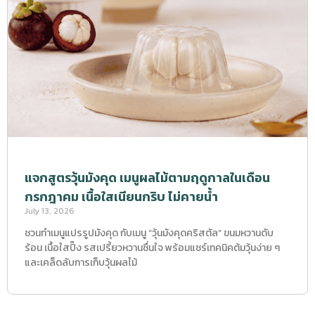
แจกสูตรวุ้นมังคุด เมนูผลไม้ตามฤดูกาลในเดือน
กรกฎาคม เนื้อใสเนียนกริบ ไม่คายน้ำ
July 13, 2026
ชวนทำเมนูแปรรูปมังคุด กับเมนู “วุ้นมังคุดคริสตัล” ขนมหวานดับ
ร้อน เนื้อใสปิ๊ง รสเปรี้ยวหวานชื่นใจ พร้อมแชร์เทคนิคต้มวุ้นง่าย ๆ
และเคล็ดลับการเก็บวุ้นผลไม้