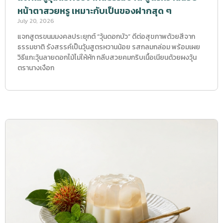
หน้าตาสวยหรู เหมาะกับเป็นของฝากสุด ๆ
July 20, 2026
แจกสูตรขนมมงคลประยุกต์ “วุ้นดอกบัว” ดีต่อสุขภาพด้วยสีจาก
ธรรมชาติ รังสรรค์เป็นวุ้นสูตรหวานน้อย รสกลมกล่อม พร้อมเผย
วิธีแกะวุ้นลายดอกไม้ไม่ให้หัก กลีบสวยคมกริบเนื้อเนียนด้วยผงวุ้น
ตรานางเงือก