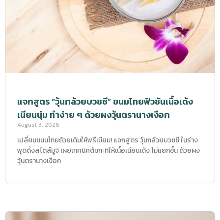
แจกสูตร “วุ้นกล้วยบวชชี” ขนมไทยฟิวชันเนื้อเด้ง
เนียนนุ่ม ทำง่าย ๆ ด้วยผงวุ้นตรานางเงือก
August 3, 2026
เปลี่ยนขนมไทยถ้วยเดิมให้พรีเมียม! แจกสูตร วุ้นกล้วยบวชชี ในร่าง
พุดดิ้งสไตล์มูจิ เผยเทคนิคต้มกะทิให้เนื้อเนียนเด้ง ไม่แยกชั้น ด้วยผง
วุ้นตรานางเงือก