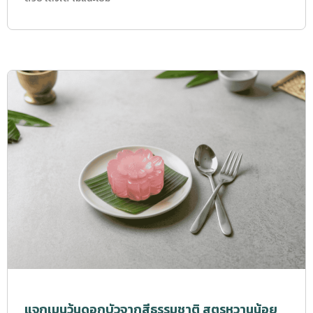
แจกเมนูวุ้นดอกบัวจากสีธรรมชาติ สูตรหวานน้อย