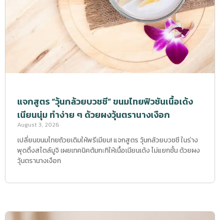
แจกสูตร “วุ้นกล้วยบวชชี” ขนมไทยฟิวชันเนื้อเด้ง
เนียนนุ่ม ทำง่าย ๆ ด้วยผงวุ้นตรานางเงือก
August 3, 2026
เปลี่ยนขนมไทยถ้วยเดิมให้พรีเมียม! แจกสูตร วุ้นกล้วยบวชชี ในร่าง
พุดดิ้งสไตล์มูจิ เผยเทคนิคต้มกะทิให้เนื้อเนียนเด้ง ไม่แยกชั้น ด้วยผง
วุ้นตรานางเงือก