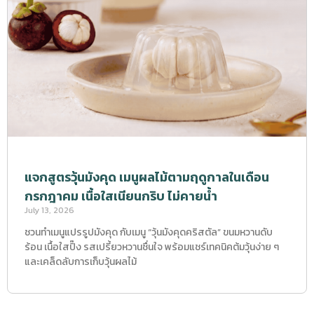
แจกสูตรวุ้นมังคุด เมนูผลไม้ตามฤดูกาลในเดือน
กรกฎาคม เนื้อใสเนียนกริบ ไม่คายน้ำ
July 13, 2026
ชวนทำเมนูแปรรูปมังคุด กับเมนู “วุ้นมังคุดคริสตัล” ขนมหวานดับ
ร้อน เนื้อใสปิ๊ง รสเปรี้ยวหวานชื่นใจ พร้อมแชร์เทคนิคต้มวุ้นง่าย ๆ
และเคล็ดลับการเก็บวุ้นผลไม้