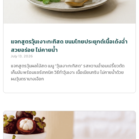
แจกสูตรวุ้นเงาะกะทิสด ขนมไทยประยุกต์เนื้อเด้งฉ่ำ
สวยอร่อย ไม่คายน้ำ
July 13, 2026
แจกสูตรวุ้นผลไม้สด เมนู “วุ้นเงาะกะทิสด” รสหวานฉ่ำอมเปรี้ยวตัด
เค็มมัน พร้อมแชร์เทคนิค วิธีทำวุ้นเงาะ เนื้อเนียนกริบ ไม่คายน้ำด้วย
ผงวุ้นตรานางเงือก