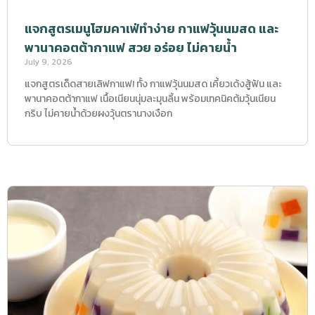
แจกสูตรเมนูโฮมคาเฟ่ทำง่าย กาแฟวุ้นนมสด และ
พานาคอตต้ากาแฟ สวย อร่อย ไม่คายน้ำ
July 9, 2026
แจกสูตรเด็ดสายเลิฟกาแฟ! ทั้ง กาแฟวุ้นนมสด เคี้ยวเด้งสู้ฟัน และ
พานาคอตต้ากาแฟ เนื้อเนียนนุ่มละมุนลิ้น พร้อมเทคนิคต้มวุ้นเนียน
กริบ ไม่คายน้ำด้วยผงวุ้นตรานางเงือก