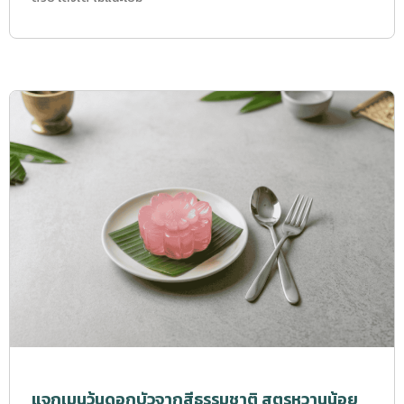
แจกเมนูวุ้นดอกบัวจากสีธรรมชาติ สูตรหวานน้อย