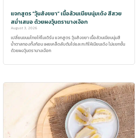
แจกสูตร “วุ้นสังขยา” เนื้อล้วนเนียนนุ่มเด้ง สีสวย
สม่ำเสมอ ด้วยผงวุ้นตรานางเงือก
August 3, 2026
เปลี่ยนขนมไทยให้โมเดิร์น แจกสูตร วุ้นสังขยา เนื้อล้วนเนียนนุ่มสี
น้ำตาลทองทั้งก้อน เผยเคล็ดลับต้มไข่และกะทิให้เนียนเด้ง ไม่แยกชั้น
ด้วยผงวุ้นตรานางเงือก