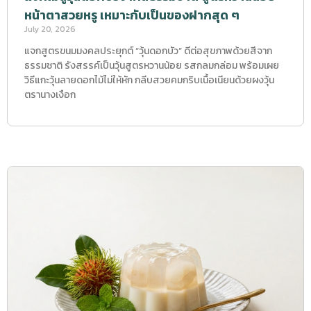
หน้าตาสวยหรู เหมาะกับเป็นของฝากสุด ๆ
July 20, 2026
แจกสูตรขนมมงคลประยุกต์ “วุ้นดอกบัว” ดีต่อสุขภาพด้วยสีจาก
ธรรมชาติ รังสรรค์เป็นวุ้นสูตรหวานน้อย รสกลมกล่อม พร้อมเผย
วิธีแกะวุ้นลายดอกไม้ไม่ให้หัก กลีบสวยคมกริบเนื้อเนียนด้วยผงวุ้น
ตรานางเงือก