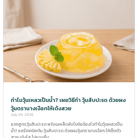
ทำไมวุ้นเหลวเป็นน้ำ? เผยวิธีทำ วุ้นสับปะรด ด้วยผง
วุ้นตรานางเงือกให้เด้งสวย
July 20, 2026
แจกสูตรวุ้นสับปะรด พร้อมเคล็ดลับไขข้อข้องใจทำไมวุ้นเหลวเป็น
น้ำ? แชร์เทคนิคต้ม วุ้นสับปะรด ด้วยผงวุ้นตรานางเงือก ให้เซ็ตตัว
สวย เด้งใส ไม่แฉะเยิ้ม