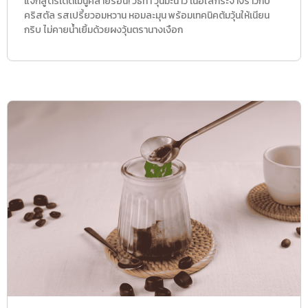
แจกสูตรเด็ดเมนูคลายร้อน! วิธีทำ วุ้นมะนาว เนื้อใสกระจ่างราวกับ
คริสตัล รสเปรี้ยวอมหวาน หอมละมุน พร้อมเทคนิคต้มวุ้นให้เนียน
กริบ ไม่คายน้ำเยิ้มด้วยผงวุ้นตรานางเงือก