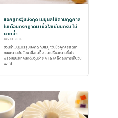
แจกสูตรวุ้นมังคุด เมนูผลไม้ตามฤดูกาล
ในเดือนกรกฎาคม เนื้อใสเนียนกริบ ไม่
คายน้ำ
July 13, 2026
ชวนทำเมนูแปรรูปมังคุด กับเมนู “วุ้นมังคุดคริสตัล”
ขนมหวานดับร้อน เนื้อใสปิ๊ง รสเปรี้ยวหวานชื่นใจ
พร้อมแชร์เทคนิคต้มวุ้นง่าย ๆ และเคล็ดลับการเก็บวุ้น
ผลไม้