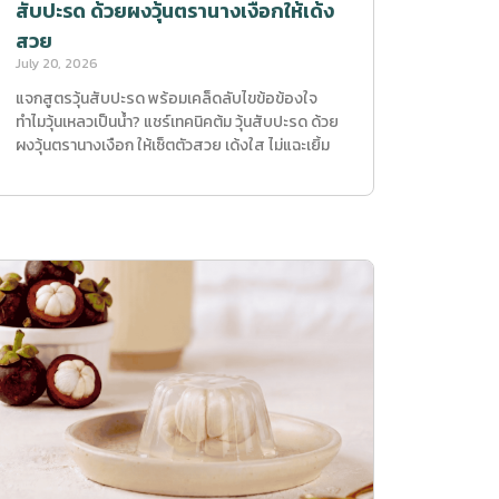
สับปะรด ด้วยผงวุ้นตรานางเงือกให้เด้ง
สวย
July 20, 2026
แจกสูตรวุ้นสับปะรด พร้อมเคล็ดลับไขข้อข้องใจ
ทำไมวุ้นเหลวเป็นน้ำ? แชร์เทคนิคต้ม วุ้นสับปะรด ด้วย
ผงวุ้นตรานางเงือก ให้เซ็ตตัวสวย เด้งใส ไม่แฉะเยิ้ม