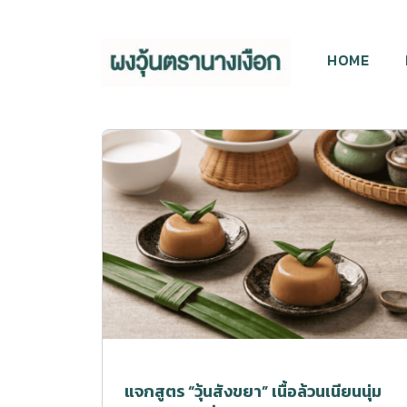
HOME
แจกสูตร “วุ้นสังขยา” เนื้อล้วนเนียนนุ่ม