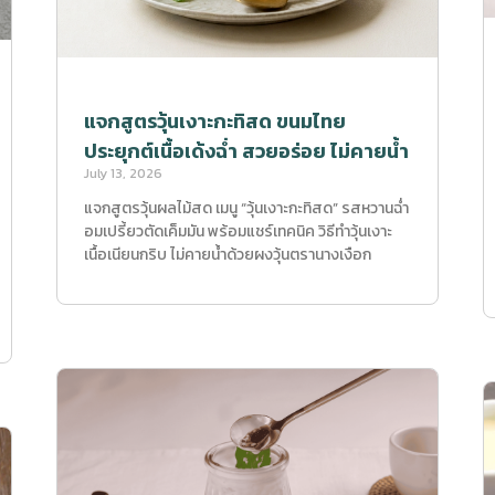
แจกสูตรวุ้นเงาะกะทิสด ขนมไทย
ประยุกต์เนื้อเด้งฉ่ำ สวยอร่อย ไม่คายน้ำ
July 13, 2026
แจกสูตรวุ้นผลไม้สด เมนู “วุ้นเงาะกะทิสด” รสหวานฉ่ำ
อมเปรี้ยวตัดเค็มมัน พร้อมแชร์เทคนิค วิธีทำวุ้นเงาะ
เนื้อเนียนกริบ ไม่คายน้ำด้วยผงวุ้นตรานางเงือก