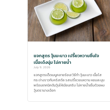
แจกสูตร วุ้นมะนาว เปรี้ยวหวานชื่นใจ
เนื้อเด้งนุ่ม ไม่คายน้ำ
July 9, 2026
แจกสูตรเด็ดเมนูคลายร้อน! วิธีทำ วุ้นมะนาว เนื้อใส
กระจ่างราวกับคริสตัล รสเปรี้ยวอมหวาน หอมละมุน
พร้อมเทคนิคต้มวุ้นให้เนียนกริบ ไม่คายน้ำเยิ้มด้วยผง
วุ้นตรานางเงือก