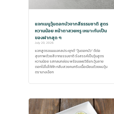
แจกเมนูวุ้นดอกบัวจากสีธรรมชาติ สูตร
หวานน้อย หน้าตาสวยหรู เหมาะกับเป็น
ของฝากสุด ๆ
July 20, 2026
แจกสูตรขนมมงคลประยุกต์ “วุ้นดอกบัว” ดีต่อ
สุขภาพด้วยสีจากธรรมชาติ รังสรรค์เป็นวุ้นสูตร
หวานน้อย รสกลมกล่อม พร้อมเผยวิธีแกะวุ้นลาย
ดอกไม้ไม่ให้หัก กลีบสวยคมกริบเนื้อเนียนด้วยผงวุ้น
ตรานางเงือก