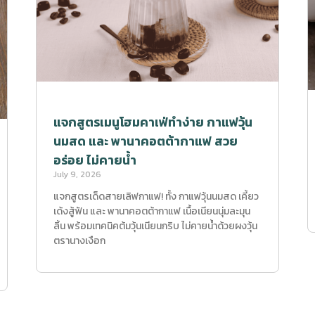
แจกสูตรเมนูโฮมคาเฟ่ทำง่าย กาแฟวุ้น
นมสด และ พานาคอตต้ากาแฟ สวย
อร่อย ไม่คายน้ำ
July 9, 2026
แจกสูตรเด็ดสายเลิฟกาแฟ! ทั้ง กาแฟวุ้นนมสด เคี้ยว
เด้งสู้ฟัน และ พานาคอตต้ากาแฟ เนื้อเนียนนุ่มละมุน
ลิ้น พร้อมเทคนิคต้มวุ้นเนียนกริบ ไม่คายน้ำด้วยผงวุ้น
ตรานางเงือก