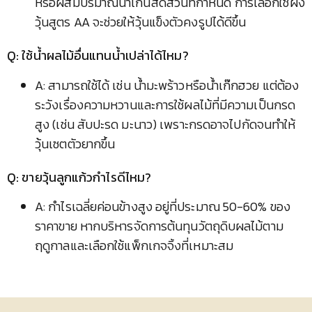
หรือผสมปริมาณน้ำเกินสัดส่วนที่กำหนด การเลือกใช้ผง
วุ้นสูตร AA จะช่วยให้วุ้นแข็งตัวคงรูปได้ดีขึ้น
Q: ใช้น้ำผลไม้อื่นแทนน้ำเปล่าได้ไหม?
A: สามารถใช้ได้ เช่น น้ำมะพร้าวหรือน้ำเก๊กฮวย แต่ต้อง
ระวังเรื่องความหวานและการใช้ผลไม้ที่มีความเป็นกรด
สูง (เช่น สับปะรด มะนาว) เพราะกรดอาจไปกัดจนทำให้
วุ้นเซตตัวยากขึ้น
Q: ขายวุ้นลูกแก้วกำไรดีไหม?
A: กำไรเฉลี่ยค่อนข้างสูง อยู่ที่ประมาณ 50-60% ของ
ราคาขาย หากบริหารจัดการต้นทุนวัตถุดิบผลไม้ตาม
ฤดูกาลและเลือกใช้แพ็กเกจจิ้งที่เหมาะสม