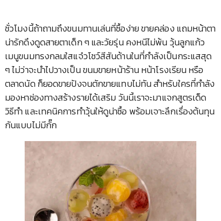
ชั่วโมงนี้ถ้าถามถึงขนมทานเล่นที่ซื้อง่าย ขายคล่อง แถมหน้าตา
น่ารักดึงดูดสายตาเด็ก ๆ และวัยรุ่น คงหนีไม่พ้น วุ้นลูกแก้ว
เมนูขนมทรงกลมใสแจ๋วโชว์สีสันด้านในที่กำลังเป็นกระแสสุด
ๆ ไม่ว่าจะนำไปวางเป็น ขนมขายหน้าร้าน หน้าโรงเรียน หรือ
ตลาดนัด ก็ยอดขายปังจนตักขายแทบไม่ทัน สำหรับใครที่กำลัง
มองหาช่องทางสร้างรายได้เสริม วันนี้เราจะมาแจกสูตรเด็ด
วิธีทำ และเทคนิคการทำวุ้นให้ดูน่าซื้อ พร้อมเจาะลึกเรื่องต้นทุน
กันแบบไม่มีกั๊ก