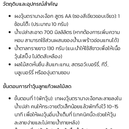
วัตถุดิบและอุปกรณ์สำคัญ
ผงวุ้นตรานางเงือก สูตร AA (ซองสีเขียวขอบเขียว): 1
ช้อนโต๊ะ (ประมาณ 10 กรัม)
น้ำเปล่าสะอาด 700 มิลลิลิตร (หากต้องการเพิ่มความ
หอม สามารถใช้ส่วนผสมของน้ำมะพร้าวอ่อนแทนได้)
น้ำตาลทรายขาว 130 กรัม (แนะนำให้ใช้สีขาวเพื่อให้เนื้อ
วุ้นใสปิ๊ง ไม่ติดสีเหลือง)
ผลไม้สดหั่นชิ้น ส้มแกะแกน, สตรอว์เบอร์รี่, กีวี่,
บลูเบอร์รี่ หรือองุ่นตามชอบ
ขั้นตอนการทำวุ้นลูกแก้วผลไม้สด
ขั้นตอนที่ 1 (พักวุ้น): เทผงวุ้นตรานางเงือกละลายลงใน
น้ำเปล่า คนให้กระจายตัวเล็กน้อยแล้วพักทิ้งไว้ 10-15
นาที เพื่อให้ผงวุ้นอิ่มน้ำเต็มที่ (เทคนิคนี้จะช่วยให้วุ้น
ละลายง่ายและไม่คายน้ำภายหลัง)