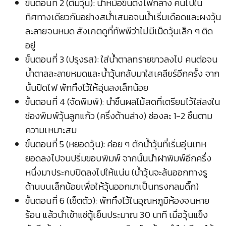
ขั้นตอนที่ 2 (ต้มวุ้น): นำหม้อขึ้นตั้งไฟกลาง คนไปใน
ทิศทางเดียวกันอย่างสม่ำเสมอจนน้ำเริ่มเดือดและผงวุ้น
ละลายจนหมด สังเกตดูที่ทัพพีว่าไม่มีเม็ดวุ้นเล็ก ๆ ติด
อยู่
ขั้นตอนที่ 3 (ปรุงรส): ใส่น้ำตาลทรายขาวลงไป คนต่อจน
น้ำตาลละลายหมดและน้ำวุ้นกลับมาใสเคลียร์อีกครั้ง จาก
นั้นปิดไฟ พักทิ้งไว้ให้อุ่นลงเล็กน้อย
ขั้นตอนที่ 4 (จัดพิมพ์): นำชิ้นผลไม้สดที่เตรียมไว้ใส่ลงใน
ช่องพิมพ์วุ้นลูกแก้ว (ครึ่งด้านล่าง) ช่องละ 1-2 ชิ้นตาม
ความเหมาะสม
ขั้นตอนที่ 5 (หยอดวุ้น): ค่อย ๆ ตักน้ำวุ้นที่เริ่มอุ่นเทห
ยอดลงไปจนปริ่มขอบพิมพ์ จากนั้นนำฝาพิมพ์อีกครึ่ง
หนึ่งมาประกบปิดลงไปให้แน่น (น้ำวุ้นจะล้นออกทางรู
ด้านบนเล็กน้อยเพื่อให้วุ้นออกมาเป็นทรงกลมดิ๊ก)
ขั้นตอนที่ 6 (เซ็ตตัว): พักทิ้งไว้ในอุณหภูมิห้องจนหาย
ร้อน แล้วนำเข้าแช่ตู้เย็นประมาณ 30 นาที เมื่อวุ้นแข็ง