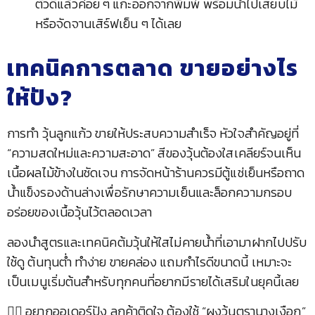
ตัวดีแล้วค่อย ๆ แกะออกจากพิมพ์ พร้อมนำไปเสียบไม้
หรือจัดจานเสิร์ฟเย็น ๆ ได้เลย
เทคนิคการตลาด ขายอย่างไร
ให้ปัง?
การทำ วุ้นลูกแก้ว ขายให้ประสบความสำเร็จ หัวใจสำคัญอยู่ที่
“ความสดใหม่และความสะอาด” สีของวุ้นต้องใสเคลียร์จนเห็น
เนื้อผลไม้ข้างในชัดเจน การจัดหน้าร้านควรมีตู้แช่เย็นหรือถาด
น้ำแข็งรองด้านล่างเพื่อรักษาความเย็นและล็อกความกรอบ
อร่อยของเนื้อวุ้นไว้ตลอดเวลา
ลองนำสูตรและเทคนิคต้มวุ้นให้ใสไม่คายน้ำที่เอามาฝากไปปรับ
ใช้ดู ต้นทุนต่ำ ทำง่าย ขายคล่อง แถมกำไรดีขนาดนี้ เหมาะจะ
เป็นเมนูเริ่มต้นสำหรับทุกคนที่อยากมีรายได้เสริมในยุคนี้เลย
🧜‍♀️ อยากออเดอร์ปัง ลูกค้าติดใจ ต้องใช้ “ผงวุ้นตรานางเงือก”