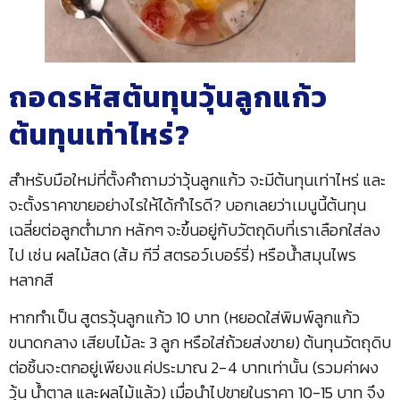
ถอดรหัสต้นทุนวุ้นลูกแก้ว
ต้นทุนเท่าไหร่?
สำหรับมือใหม่ที่ตั้งคำถามว่าวุ้นลูกแก้ว จะมีต้นทุนเท่าไหร่ และ
จะตั้งราคาขายอย่างไรให้ได้กำไรดี? บอกเลยว่าเมนูนี้ต้นทุน
เฉลี่ยต่อลูกต่ำมาก หลักๆ จะขึ้นอยู่กับวัตถุดิบที่เราเลือกใส่ลง
ไป เช่น ผลไม้สด (ส้ม กีวี่ สตรอว์เบอร์รี่) หรือน้ำสมุนไพร
หลากสี
หากทำเป็น สูตรวุ้นลูกแก้ว 10 บาท (หยอดใส่พิมพ์ลูกแก้ว
ขนาดกลาง เสียบไม้ละ 3 ลูก หรือใส่ถ้วยส่งขาย) ต้นทุนวัตถุดิบ
ต่อชิ้นจะตกอยู่เพียงแค่ประมาณ 2-4 บาทเท่านั้น (รวมค่าผง
วุ้น น้ำตาล และผลไม้แล้ว) เมื่อนำไปขายในราคา 10-15 บาท จึง