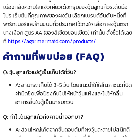
เบื้องหลังความใสแจ๋วเคี้ยวเด้งกรุบของวุ้นลูกแก้วระดับมือ
โปร เริ่มต้นที่คุณภาพของผงวุ้น เลือกแบรนด์อันดับหนึ่งที่
พาร์ทเนอร์และร้านขนมทั่วประเทศไว้วางใจ เลือก ผงวุ้นตรา
นางเงือก สูตร AA (ซองสีเขียวขอบเขียว) เท่านั้น สั่งซื้อได้เลย
ที่
https://agarmermaid.com/products/
คำถามที่พบบ่อย (FAQ)
Q: วุ้นลูกแก้วแช่ตู้เย็นเก็บได้กี่วัน?
A: สามารถเก็บได้ 3-5 วัน โดยแนะนำให้ใส่ในภาชนะที่ปิด
ฝามิดชิดเพื่อป้องกันไม่ให้หน้าวุ้นแห้งและไม่ให้กลิ่น
อาหารอื่นในตู้เย็นมารบกวน
Q: ทำไมวุ้นลูกแก้วถึงคายน้ำออกมา?
A: ส่วนใหญ่เกิดจากขั้นตอนต้มที่ผงวุ้นละลายไม่สนิทดี