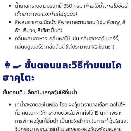
น้ำตาลทรายขาวบริสุทธิ์: 350 กรัม
(ห้ามใช้น้ำตาลไม่ขัดสี
เด็ดขาด เพราะจะทำให้สีขุ่นมัว)
สีผสมอาหารชนิดน้ำ: สีพาสเทลตามชอบ (เช่น สีชมพู, สี
ฟ้า, สีม่วง, สีเขียวมิ้นต์)
กลิ่นผสมอาหาร: กลิ่นผลไม้ เช่น กลิ่นสตรอว์เบอร์รี่,
กลิ่นบลูเบอร์รี่, กลิ่นลิ้นจี่ (ใส่ประมาณ 1/2 ช้อนชา)
👩‍🍳 ขั้นตอนและวิธีทำขนมโค
ฮาคุโตะ
ขั้นตอนที่ 1: ล็อกโมเลกุลวุ้นให้อิ่มน้ำ
เทน้ำสะอาดลงในหม้อ โรย
ผงวุ้นตรานางเงือก
ลงไปให้
ทั่ว คนเบา ๆ ให้กระจายตัวแล้วพักทิ้งไว้ 15 นาที เพราะ
การพักผงวุ้นให้อิ่มน้ำ เป็นหัวใจสำคัญในการทำวุ้นใสและ
วุ้นกรอบ เพราะช่วยให้โมเลกุลของผงวุ้นพร้อมละลาย