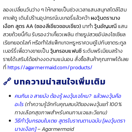
ลองเปลี่ยนวันว่าง ๆ ให้กลายเป็นช่วงเวลาแสนสนุกสไตล์โฮม
คาเฟ่ดู เดินไปร้านอุปกรณ์เบเกอรี่แล้วคว้า
ผงวุ้นตรานาง
เงือก สูตร AA (ซองสีเขียวขอบเขียว)
มาทำ
วุ้นอัญมณี
แสน
สวยถ้วยนี้กัน รับรองว่าเคี้ยวเพลิน ถ่ายรูปสวยอัปลงโซเชียล
เรียกยอดไลก์ หรือทำใส่แพ็กเกจหรูหราควบคู่ไปกับชาตระกูล
เบอร์รี่เพื่อวางขายเป็น
วุ้นกรอบแฟนซี
ระดับพรีเมียมสร้าง
รายได้เสริมได้อย่างงดงามแน่นอน สั่งซื้อสินค้าคุณภาพได้เลย
ที่
https://agarmermaid.com/products/
🔗 บทความน่าสนใจเพิ่มเติม
คนกินเจ สายมัง ต้องรู้ ผงวุ้นเจไหม? แล้วผงวุ้นคือ
อะไร
(ทำความรู้จักกับคุณสมบัติของผงวุ้นแท้ 100%
ทางเลือกสุขภาพสำหรับคนทานเจและวีแกน)
วิธีทำวุ้นกรอบใบเตย สูตรโบราณตามฉบับ [ผงวุ้นตรา
นางเงือก]
– Agarmermaid