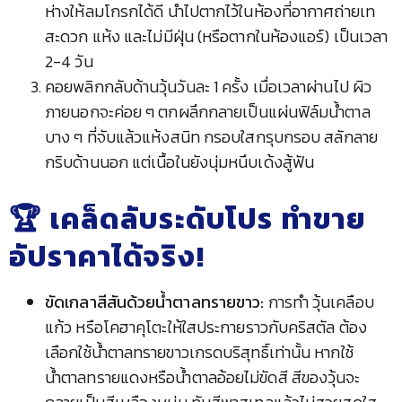
ห่างให้ลมโกรกได้ดี นำไปตากไว้ในห้องที่อากาศถ่ายเท
สะดวก แห้ง และไม่มีฝุ่น (หรือตากในห้องแอร์) เป็นเวลา
2-4 วัน
คอยพลิกกลับด้านวุ้นวันละ 1 ครั้ง เมื่อเวลาผ่านไป ผิว
ภายนอกจะค่อย ๆ ตกผลึกกลายเป็นแผ่นฟิล์มน้ำตาล
บาง ๆ ที่จับแล้วแห้งสนิท กรอบใสกรุบกรอบ สลักลาย
กริบด้านนอก แต่เนื้อในยังนุ่มหนึบเด้งสู้ฟัน
🏆 เคล็ดลับระดับโปร ทำขาย
อัปราคาได้จริง!
ขัดเกลาสีสันด้วยน้ำตาลทรายขาว:
การทำ วุ้นเคลือบ
แก้ว หรือโคฮาคุโตะให้ใสประกายราวกับคริสตัล ต้อง
เลือกใช้น้ำตาลทรายขาวเกรดบริสุทธิ์เท่านั้น หากใช้
น้ำตาลทรายแดงหรือน้ำตาลอ้อยไม่ขัดสี สีของวุ้นจะ