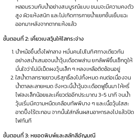
หลอมรวมกับน้ำอย่างสมบูรณ์แบบ ขนมจะมีความคงตัว
สูง ผิวแห้งสนิท และไม่เกิดการคายน้ำแยกชั้นเยิ้มแฉะ
ออกมาหลังจากตากแห้งแล้ว
ขั้นตอนที่ 2: เคี่ยวเบสวุ้นให้ใสกระจ่าง
นำหม้อขึ้นตั้งไฟกลาง หมั่นคนไปในทิศทางเดียวกัน
อย่างสม่ำเสมอจนน้ำวุ้นเดือดพล่าน ยกลัพพีขึ้นเช็กดูให้
มั่นใจว่าไม่มีเม็ดผงวุ้นเล็ก ๆ หลงเหลือติดช้อนอยู่
ใสน้ำตาลทรายขาวบริสุทธิ์ลงไปทั้งหมด คนต่อเนื่องจน
น้ำตาลละลายหมด จังหวะนี้น้ำวุ้นจะเดือดฟูขึ้นมา ให้หรี่
ไฟลงเล็กน้อยและเคี่ยวต่ออีกประมาณ 3-5 นาที จนน้ำ
วุ้นเริ่มมีความหนืดเคลือบทัพพีบาง ๆ และเนื้อวุ้นใสสะ
อาดปิ๊งไร้ตะกอน จากนั้นใส่กลิ่นผสมอาหารลงไปแล้วปิด
ไฟทันที
ขั้นตอนที่ 3: หยอดพิมพ์และสลักสีอัญมณี