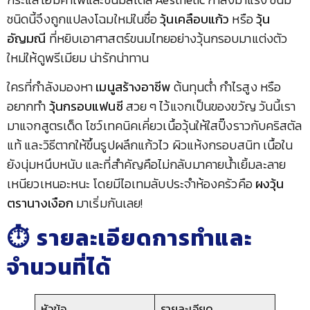
ชนิดนี้จึงถูกแปลงโฉมใหม่ในชื่อ
วุ้นเคลือบแก้ว
หรือ
วุ้น
อัญมณี
ที่หยิบเอาศาสตร์ขนมไทยอย่างวุ้นกรอบมาแต่งตัว
ใหม่ให้ดูพรีเมียม น่ารักน่าทาน
ใครที่กำลังมองหา
เมนูสร้างอาชีพ
ต้นทุนต่ำ กำไรสูง หรือ
อยากทำ
วุ้นกรอบแฟนซี
สวย ๆ ไว้แจกเป็นของขวัญ วันนี้เรา
มาแจกสูตรเด็ด โชว์เทคนิคเคี่ยวเนื้อวุ้นให้ใสปิ๊งราวกับคริสตัล
แท้ และวิธีตากให้ขึ้นรูปผลึกแก้วไว ผิวแห้งกรอบสนิท เนื้อใน
ยังนุ่มหนึบหนับ และที่สำคัญคือไม่กลับมาคายน้ำเยิ้มละลาย
เหนียวเหนอะหนะ โดยมีไอเทมลับประจำห้องครัวคือ
ผงวุ้น
ตรานางเงือก
มาเริ่มกันเลย!
⏱️ รายละเอียดการทำและ
จำนวนที่ได้
หัวข้อ
รายละเอียด