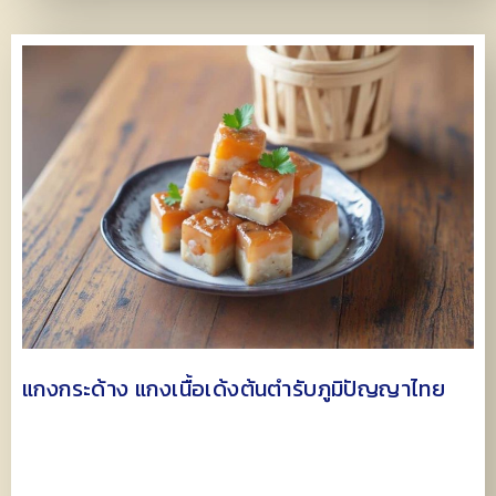
แกงกระด้าง แกงเนื้อเด้งต้นตำรับภูมิปัญญาไทย