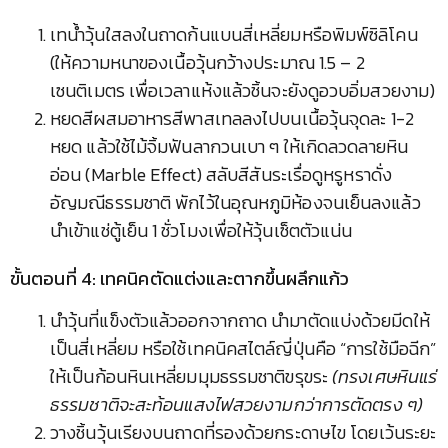
เทน้ำวุ้นใสลงในถาดก้นแบนสี่เหลี่ยมหรือพิมพ์ซิลิโคน
(ให้ความหนาของเนื้อวุ้นกว้างประมาณ 1.5 – 2
เซนติเมตร เพื่อเวลาแห้งแล้วชิ้นจะยังดูอวบอิ่มสวยงาม)
หยดสีผสมอาหารสีพาสเทลลงไปบนเนื้อวุ้นจุดละ 1-2
หยด แล้วใช้ไม้จิ้มฟันลากวนเบา ๆ ให้เกิดลวดลายหิน
อ่อน (Marble Effect) สลับสีสันระเรื่อดูหรูหราดั่ง
อัญมณีธรรมชาติ พักไว้ในอุณหภูมิห้องจนเย็นลงแล้ว
นำเข้าแช่ตู้เย็น 1 ชั่วโมงเพื่อให้วุ้นเซ็ตตัวแน่น
ขั้นตอนที่ 4: เทคนิคตัดแต่งและตากขึ้นผลึกแก้ว
นำวุ้นที่แข็งตัวแล้วออกจากถาด นำมาตัดแบ่งด้วยมีดให้
เป็นสี่เหลี่ยม หรือใช้เทคนิคสไตล์ญี่ปุ่นคือ “การใช้มือฉีก”
ให้เป็นก้อนหินเหลี่ยมมุมธรรมชาติขรุขระ
(ทรงเศษหินแร่
ธรรมชาติจะสะท้อนแสงไฟสวยงามกว่าการตัดตรง ๆ)
วางชิ้นวุ้นเรียงบนถาดที่รองด้วยกระดาษไข โดยเว้นระยะ