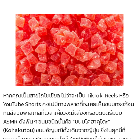
หากคุณเป็นสายไถโซเชียล ไม่ว่าจะเป็น TikTok, Reels หรือ
YouTube Shorts คงไม่มีทางพลาดที่จะเคยเห็นขนมทรงก้อน
หินสีสวยพาสเทลที่เวลาเคี้ยวจะมีเสียงกรอบดนตรีแบบ
ASMR ดังฟิน ๆ ขนมชนิดนั้นคือ
“ขนมโคฮาคุโตะ”
(Kohakutou)
ขนมอัญมณีดั้งเดิมจากญี่ปุ่น ยิ่งในยุคนี้ที่
กระแสโฮมคาเฟ่และขนมสไตล์ Aesthetic กำลังมาแรง ขนม