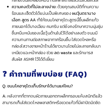
กลายเป็นสีเหลืองหม่น ทับสีพาสเทลแล้วไม่สวยสดใส
ความคงตัวที่ไม่ละลายง่าย:
ด้วยคุณสมบัติที่ทนความ
ร้อนและเซ็ตตัวได้แน่นเป็นพิเศษของ
ผงวุ้นตรานาง
เงือก สูตร AA
ทำให้ขนมโคฮาคุโตะสูตรนี้ขึ้นผลึกแก้ว
ภายนอกได้บางเฉียบ คมกริบ แต่ยังคงรักษาความนุ่มชุ่ม
ชื้นหนึบหนับของเนื้อวุ้นด้านในไว้ได้อย่างลงตัว ขนมมี
ความทนทานต่อสภาพอากาศร้อนชื้น ใส่ขวดโหลหรือ
กล่องใสวางขายหน้าร้านได้ยาวนานโดยไม่ละลายกลับมา
เหนียวแฉะหน้ากล่อง ช่วย
ลด waste
และรักษารส
สัมผัส ASMR ไว้ได้ดีเยี่ยม
❓ คำถามที่พบบ่อย (FAQ)
Q: ขนมโคฮาคุโตะเก็บรักษาได้นานแค่ไหน?
A:
หลังจากที่ตากจนผิวภายนอกตกผลึกกรอบแห้งสนิทดีแล้ว
สามารถเก็บใส่ขวดโหลพลาสติกหรือขวดแก้วที่มีฝาปิดมิดชิด