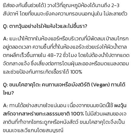
(ใส่ซองกันชื้นช่วยได้) วางไว้ที่อุณหภูมิห้องได้นานถึง 2-3
สัปดาห์ โดยที่ขนมจะยังคงความกรอบนอกนุ่มใน ไม่ละลายตัว
Q: ตากวุ้นอย่างไรให้แห้งไวและไม่ขึ้นรา?
A:
แนะนำให้ตากในห้องแอร์หรือบริเวณที่มีพัดลมเป่าลมโกรก
อยู่ตลอดเวลา ความชื้นที่ต่ำในห้องแอร์จะช่วยเร่งให้ผิวน้ำตาล
ตกผลึกเร็วขึ้นภายใน 48-72 ชั่วโมง โดยไม่ต้องนำไปตากแดด
จัดกลางแจ้ง ซึ่งเสี่ยงต่อการโดนฝุ่นละอองหรือมดแมลงตอม
และช่วยป้องกันการเกิดเชื้อราได้ 100%
Q: ขนมโคฮาคุโตะ คนทานเจหรือมังสวิรัติ (Vegan) ทานได้
ไหม?
A:
ทานได้อย่างสบายใจแน่นอน เนื่องจากขนมชนิดนี้ใช้
ผงวุ้น
สกัดจากสาหร่ายทะเลธรรมชาติ 100%
ไม่มีส่วนผสมของเจ
ลาตินที่ทำจากไขกระดูกหรือหนังสัตว์ ขนมโคฮาคุโตะจึงเป็น
ขนมเจและวีแกนโดยสมบูรณ์