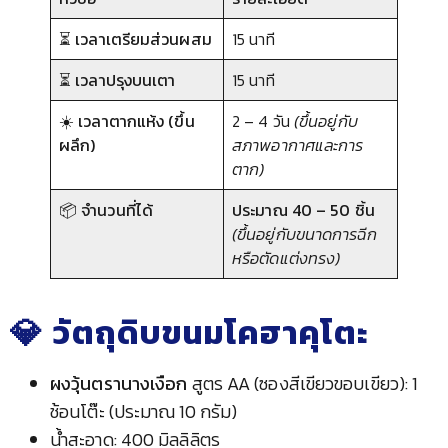
⏳ เวลาเตรียมส่วนผสม
15 นาที
⏳ เวลาปรุงบนเตา
15 นาที
☀️ เวลาตากแห้ง (ขึ้น
2 – 4 วัน
(ขึ้นอยู่กับ
ผลึก)
สภาพอากาศและการ
ตาก)
📦 จำนวนที่ได้
ประมาณ 40 – 50 ชิ้น
(ขึ้นอยู่กับขนาดการฉีก
หรือตัดแต่งทรง)
💎 วัตถุดิบขนมโคฮาคุโตะ
ผงวุ้นตรานางเงือก
สูตร AA (ซองสีเขียวขอบเขียว): 1
ช้อนโต๊ะ (ประมาณ 10 กรัม)
น้ำสะอาด: 400 มิลลิลิตร