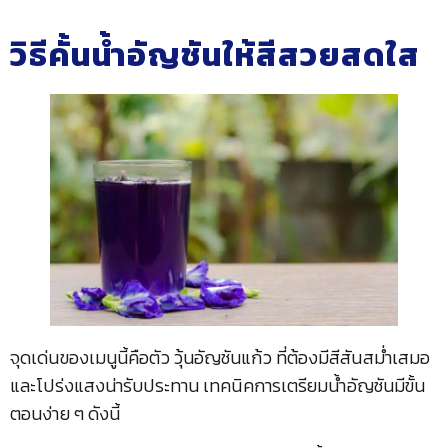
วิธีคั้นน้ำอัญชันให้สีสวยสดใส
จุดเด่นของเมนูนี้คือตัว วุ้นอัญชันแก้ว ที่ต้องมีสีสันสม่ำเสมอ
และโปร่งแสงน่ารับประทาน เทคนิคการเตรียมน้ำอัญชันมีขั้น
ตอนง่าย ๆ ดังนี้