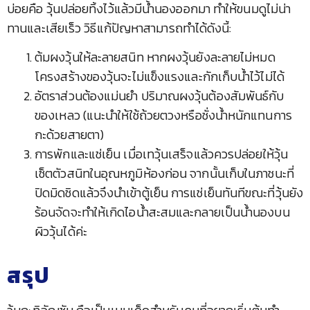
บ่อยคือ วุ้นปล่อยทิ้งไว้แล้วมีน้ำนองออกมา ทำให้ขนมดูไม่น่า
ทานและเสียเร็ว วิธีแก้ปัญหาสามารถทำได้ดังนี้:
ต้มผงวุ้นให้ละลายสนิท หากผงวุ้นยังละลายไม่หมด
โครงสร้างของวุ้นจะไม่แข็งแรงและกักเก็บน้ำไว้ไม่ได้
อัตราส่วนต้องแม่นยำ ปริมาณผงวุ้นต้องสัมพันธ์กับ
ของเหลว (แนะนำให้ใช้ถ้วยตวงหรือชั่งน้ำหนักแทนการ
กะด้วยสายตา)
การพักและแช่เย็น เมื่อเทวุ้นเสร็จแล้วควรปล่อยให้วุ้น
เซ็ตตัวสนิทในอุณหภูมิห้องก่อน จากนั้นเก็บในภาชนะที่
ปิดมิดชิดแล้วจึงนำเข้าตู้เย็น การแช่เย็นทันทีขณะที่วุ้นยัง
ร้อนจัดจะทำให้เกิดไอน้ำสะสมและกลายเป็นน้ำนองบน
ผิววุ้นได้ค่ะ
สรุป