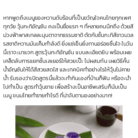
หากพูดถึงเมนูของหวานดับร้อนที่เป็นขวัญใจคนไทยทุกเพศ
ทุกวัย วุ้นกะทิอัญชัน คงเป็นชื่อแรก ๆ ที่หลายคนนึกถึง ด้วยสี
ม่วงฟ้าพาสเทลละมุนตาจากธรรมชาติ ตัดกับชั้นกะทิสีขาวนวล
รสชาติหวานมันเค็มกำลังดี ยิ่งแช่เย็นยิ่งทานอร่อยชื่นใจ ในวัน
นี้เราจะมาแจก สูตรวุ้นกะทิอัญชัน แบบละเอียดยิบ พร้อมเผย
เคล็ดลับการแยกชั้นเลเยอร์ให้สวยเป๊ะ ไม่ผสมกัน เผยวิธีคั้น
น้ำอัญชันให้ได้สีสวยสดใส และเทคนิคทำอย่างไรให้วุ้นไม่คาย
น้ำ รับรองว่าเปิดสูตรนี้แล้วจะทำกินเองที่บ้านก็ฟิน หรือจะนำ
ไปทำเป็น สูตรทำวุ้นขาย เพื่อสร้างเป็นอาชีพเสริมก็นับเป็น
เมนู ขนมไทยทำขายกำไรดี ที่น่าจับตามองอย่างมาก!