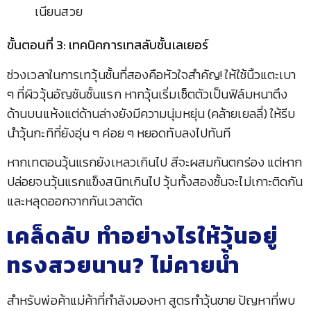
เนียนสวย
ขั้นตอนที่ 3: เทคนิคการเทสลับชั้นเลเยอร์
ช่วงเวลาในการเทวุ้นชั้นที่สองคือหัวใจสำคัญ! ให้ใช้นิ้วแตะเบา
ๆ ที่ผิววุ้นอัญชันชั้นแรก หากวุ้นเริ่มเซ็ตตัวเป็นฟิล์มหนาตึง
ด้านบนแห้งแต่ด้านล่างยังมีความนุ่มหยุ่น (คล้ายเยลลี่) ให้รีบ
นำวุ้นกะทิที่ยังอุ่น ๆ ค่อย ๆ หยอดทับลงไปทันที
หากเทตอนวุ้นแรกยังเหลวเกินไป สีจะผสมกันตกร่อง แต่หาก
ปล่อยจนวุ้นแรกแข็งสนิทเกินไป วุ้นทั้งสองชั้นจะไม่เกาะติดกัน
และหลุดออกจากกันเวลาตัด
เคล็ดลับ ทำอย่างไรให้วุ้นอยู่
ทรงสวยนาน? ไม่คายน้ำ
สำหรับพ่อค้าแม่ค้าที่กำลังมองหา สูตรทำวุ้นขาย ปัญหาที่พบ