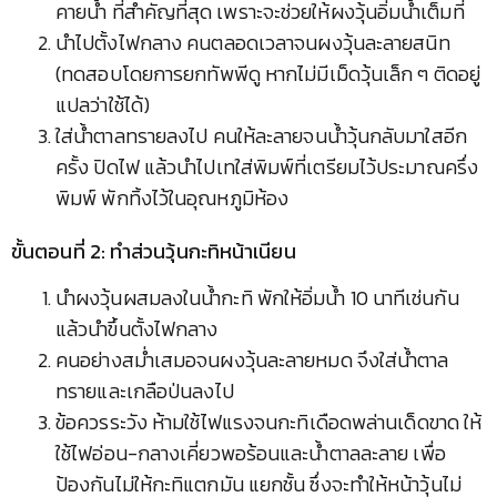
คายน้ำ ที่สำคัญที่สุด เพราะจะช่วยให้ผงวุ้นอิ่มน้ำเต็มที่
นำไปตั้งไฟกลาง คนตลอดเวลาจนผงวุ้นละลายสนิท
(ทดสอบโดยการยกทัพพีดู หากไม่มีเม็ดวุ้นเล็ก ๆ ติดอยู่
แปลว่าใช้ได้)
ใส่น้ำตาลทรายลงไป คนให้ละลายจนน้ำวุ้นกลับมาใสอีก
ครั้ง ปิดไฟ แล้วนำไปเทใส่พิมพ์ที่เตรียมไว้ประมาณครึ่ง
พิมพ์ พักทิ้งไว้ในอุณหภูมิห้อง
ขั้นตอนที่ 2: ทำส่วนวุ้นกะทิหน้าเนียน
นำผงวุ้นผสมลงในน้ำกะทิ พักให้อิ่มน้ำ 10 นาทีเช่นกัน
แล้วนำขึ้นตั้งไฟกลาง
คนอย่างสม่ำเสมอจนผงวุ้นละลายหมด จึงใส่น้ำตาล
ทรายและเกลือป่นลงไป
ข้อควรระวัง ห้ามใช้ไฟแรงจนกะทิเดือดพล่านเด็ดขาด ให้
ใช้ไฟอ่อน-กลางเคี่ยวพอร้อนและน้ำตาลละลาย เพื่อ
ป้องกันไม่ให้กะทิแตกมัน แยกชั้น ซึ่งจะทำให้หน้าวุ้นไม่