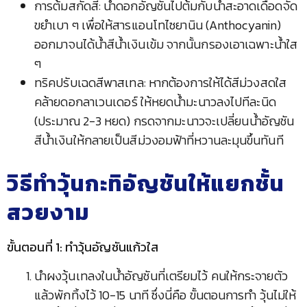
การต้มสกัดสี: นำดอกอัญชันไปต้มกับน้ำสะอาดเดือดจัด
ขยำเบา ๆ เพื่อให้สารแอนโทไซยานิน (Anthocyanin)
ออกมาจนได้น้ำสีน้ำเงินเข้ม จากนั้นกรองเอาเฉพาะน้ำใส
ๆ
ทริคปรับเฉดสีพาสเทล: หากต้องการให้ได้สีม่วงสดใส
คล้ายดอกลาเวนเดอร์ ให้หยดน้ำมะนาวลงไปทีละนิด
(ประมาณ 2-3 หยด) กรดจากมะนาวจะเปลี่ยนน้ำอัญชัน
สีน้ำเงินให้กลายเป็นสีม่วงอมฟ้าที่หวานละมุนขึ้นทันที
วิธีทำวุ้นกะทิอัญชันให้แยกชั้น
สวยงาม
ขั้นตอนที่ 1: ทำวุ้นอัญชันแก้วใส
นำผงวุ้นเทลงในน้ำอัญชันที่เตรียมไว้ คนให้กระจายตัว
แล้วพักทิ้งไว้ 10-15 นาที ซึ่งนี่คือ ขั้นตอนการทำ วุ้นไม่ให้