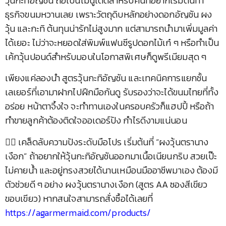
วุ้นกะทิอัญชัน ถือเป็นเมนูเด็ดสำหรับคนที่อยากเริ่มต้นทำ
ธุรกิจขนมหวานเลย เพราะวัตถุดิบหลักอย่างดอกอัญชัน ผง
วุ้น และกะทิ ต้นทุนน่ารักไม่สูงมาก แต่สามารถนำมาเพิ่มมูลค่า
ได้เยอะ ไม่ว่าจะหยอดใส่พิมพ์แฟนซีรูปดอกไม้เก๋ ๆ หรือทำเป็น
เค้กวุ้นปอนด์สำหรับมอบในโอกาสพิเศษก็ดูพรีเมียมสุด ๆ
เพียงแค่ลองนำ สูตรวุ้นกะทิอัญชัน และเทคนิคการแยกชั้น
เลเยอร์ที่เอามาฝากไปฝึกมือกันดู รับรองว่าจะได้ขนมไทยที่ทั้ง
อร่อย หน้าตาจึ้งใจ จะทำทานเองในครอบครัวก็แฮปปี้ หรือถ้า
ทำขายลูกค้าต้องติดใจออเดอร์ปัง กำไรดีงามแน่นอน
🧜‍♀️ เคล็ดลับความปังระดับมือโปร เริ่มต้นที่ “ผงวุ้นตรานาง
เงือก” ถ้าอยากให้วุ้นกะทิอัญชันออกมาเนื้อเนียนกริบ สวยเป๊ะ
ไม่คายน้ำ และอยู่ทรงสวยได้นานเหมือนมืออาชีพมาเอง ต้องมี
ตัวช่วยดี ๆ อย่าง ผงวุ้นตรานางเงือก (สูตร AA ซองสีเขียว
ขอบเขียว) หากสนใจสามารถสั่งซื้อได้เลยที่
https://agarmermaid.com/products/