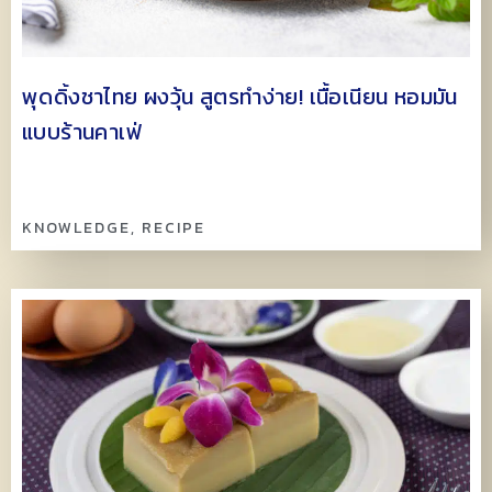
พุดดิ้งชาไทย ผงวุ้น สูตรทำง่าย! เนื้อเนียน หอมมัน
แบบร้านคาเฟ่
KNOWLEDGE
,
RECIPE