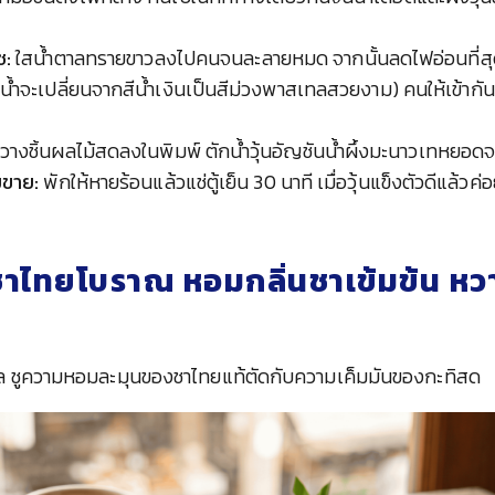
ช:
ใสน้ำตาลทรายขาวลงไปคนจนละลายหมด จากนั้นลดไฟอ่อนที่สุด เ
้ำจะเปลี่ยนจากสีน้ำเงินเป็นสีม่วงพาสเทลสวยงาม) คนให้เข้ากันแ
วางชิ้นผลไม้สดลงในพิมพ์ ตักน้ำวุ้นอัญชันน้ำผึ้งมะนาวเทหยอด
มขาย:
พักให้หายร้อนแล้วแช่ตู้เย็น 30 นาที เมื่อวุ้นแข็งตัวดีแล้ว
ทิชาไทยโบราณ หอมกลิ่นชาเข้มข้น หว
ม
ล ชูความหอมละมุนของชาไทยแท้ตัดกับความเค็มมันของกะทิสด