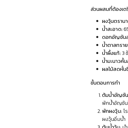
ส่วนผสมที่ต้องเต
ผงวุ้นตรานา
น้ำสะอาด:
65
ดอกอัญชันส
น้ำตาลทราย
น้ำผึ้งแท้:
3 ช
น้ำมะนาวคั้
ผลไม้สดหั่นชิ
ขั้นตอนการทำ
ต้มน้ำอัญชัน
พักน้ำอัญชัน
พักผงวุ้น:
โร
ผงวุ้นอิ่มน้ำ
ต้มน้ำวุ้น:
นำห