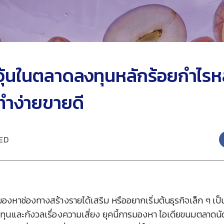
ยวุ้นในตลาดลงทุนหลักร้อยกำไรห
ทำง่ายขายดี
ED
มองหาช่องทางสร้างรายได้เสริม หรืออยากเริ่มต้นธุรกิจเล็ก ๆ เป
นทุนและกังวลเรื่องความเสี่ยง ยุคนี้การมองหา ไอเดียขนมตลาดนั