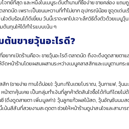
บโจทย์ที่สุด และหนึ่งในเมนูระดับตำนานที่ซื้อง่าย ขายคล่อง แถ
้นตลาดนัด เพราะเป็นขนมหวานที่ทำไม่ยาก อุปกรณ์น้อย ชูจุดเด่นเ
ื่นใจดับร้อนได้ดีเยี่ยม วันนี้เราจะพาไปเจาะลึกวิธีตั้งตัวด้วยเมนู
มต้นทุนให้ได้กำไรแบบเน้น ๆ
ิ่มต้นขายวุ้นอะไรดี?
อยากเปิดร้านคือจะ ขายวุ้นอะไรดี ตลาดนัด ถึงจะดึงดูดสายตาแ
้จัดหน้าร้านโดยผสมผสานระหว่างเมนูคลาสสิกและเมนูตามกระแส
สสิก (ขายง่าย ทานได้บ่อย): วุ้นกะทิใบเตยโบราณ, วุ้นกาแฟ, วุ้นม
ย หน้าตาคุ้นเคย เป็นกลุ่มทำเงินที่ลูกค้าตัดสินใจซื้อได้ทันทีโดยไม่
ซี (ดึงดูดสายตา เพิ่มมูลค่า): วุ้นลูกแก้วผลไม้สด, วุ้นอัญชันนมสด
่มนี้เน้นสีสันที่สวยงามสะดุดตา ช่วยให้หน้าร้านดูน่าสนใจและสามาร