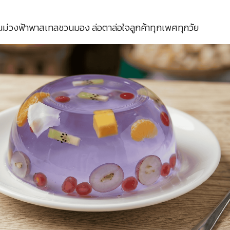
สันม่วงฟ้าพาสเทลชวนมอง ล่อตาล่อใจลูกค้าทุกเพศทุกวัย