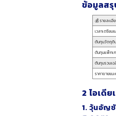
ข้อมูลสร
💰 รายละเอี
เวลาเตรียม
ต้นทุนวัตถุดิ
ต้นทุนแพ็กเกจ
ต้นทุนรวมเฉลี
ราคาขายแนะ
2 ไอเดียเ
1. วุ้นอัญ