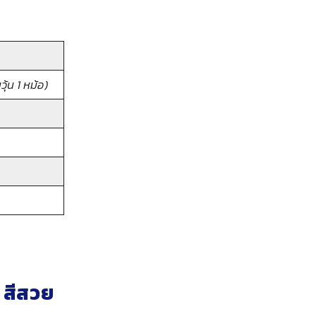
ุ้น 1 หม้อ)
ง สีสวย