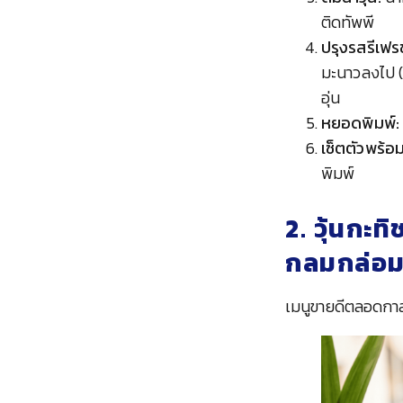
ติดทัพพี
ปรุงรสรีเฟร
มะนาวลงไป (น
อุ่น
หยอดพิมพ์:
เซ็ตตัวพร้อ
พิมพ์
2. วุ้นกะ
กลมกล่อ
เมนูขายดีตลอดกา