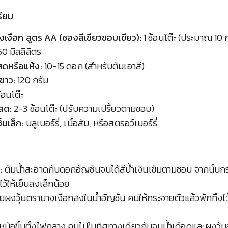
รียม
งเงือก สูตร AA (ซองสีเขียวขอบเขียว):
1 ช้อนโต๊ะ (ประมาณ 10 
0 มิลลิลิตร
ดหรือแห้ง:
10-15 ดอก (สำหรับต้มเอาสี)
ขาว:
120 กรัม
้อนโต๊ะ
นสด:
2-3 ช้อนโต๊ะ (ปรับความเปรี้ยวตามชอบ)
้นเล็ก:
บลูเบอร์รี่, เนื้อส้ม, หรือสตรอว์เบอร์รี่
:
ต้มน้ำสะอาดกับดอกอัญชันจนได้สีน้ำเงินเข้มตามชอบ จากนั้
ไว้ให้เย็นลงเล็กน้อย
ยผงวุ้นตรานางเงือกลงในน้ำอัญชัน คนให้กระจายตัวแล้วพักทิ้งไว้ 
ม้อขึ้นตั้งไฟกลาง คนไปในทิศทางเดียวกันจนน้ำเดือดและผงวุ้นล