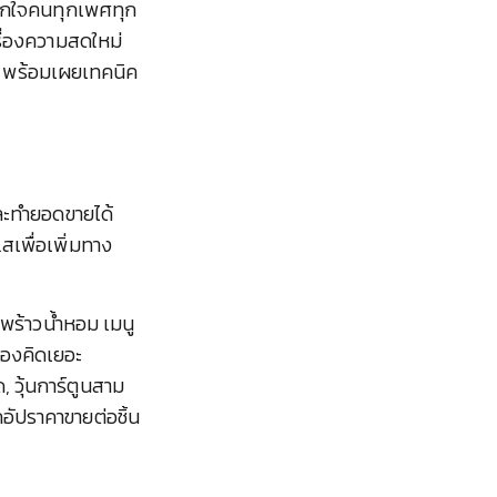
มถูกใจคนทุกเพศทุก
รื่องความสดใหม่
วุ้น พร้อมเผยเทคนิค
ละทำยอดขายได้
เพื่อเพิ่มทาง
ะพร้าวน้ำหอม เมนู
ต้องคิดเยอะ
, วุ้นการ์ตูนสาม
ถอัปราคาขายต่อชิ้น