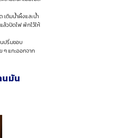
ติมน้ำผึ้งและน้ำ
ล้วปิดไฟ พักไว้ให้
จนปริ่มขอบ
ค่อย ๆ แกะออกจาก
านมัน